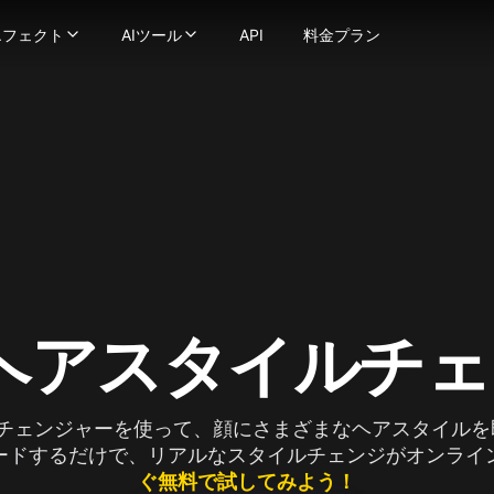
エフェクト
AIツール
API
料金プラン
フェクト
AIツール
ェネレーター
滑らかで自然な動きの動画に変換
画エフェクト
-
動画ツール
強力な画像生成技術でテキストを画像に変換しま
像
ストプロンプトを数秒で魅力的な動画に変換
AIキス動画生成器
-
画像を画像に変換します
動画スタイル変換
ススワップ
オを異なるアニメスタイルに変換します
AIハグ生成器
-
写真の顔をシームレスに交換します
AI ASMR動画生成器
ンサー
-
地球ズームアウトAI
テキストや画像をビデオに変換し、あなたのビジョンを実現
-
画像を極限まで詳細に強化およびアップスケールしま
AIダンス生成器
ビデオ
AIスクイッシュ効果
-
一貫したキャラクターのビデオを作成します
AI動画フィルター
キャラクターに話させましょう — 顔写真と音声をアップロ
AIトワーク生成器
AI筋肉動画生成器
-
AIビキニ生成器
AIビデオフェイススワッパーでビデオ内の任意の顔を変更
画像から動画生成
クリックで没入型の ASMR 動画を生成—映像と音が完全にマッ
古い写真をアニメ化AI
もっと見る
usion
なビデオも簡単にリプシンクに変換
AI格闘生成器
画像ツール
ge
ョン
っと見る
-
1枚の画像でキャラクターアニメーションを作成します
画像からプロンプト生成
a(Gemini 2.5 Flash)
真エフェクト
-
AIでビデオの品質を向上・アップスケール
AI美女生成器
I ヘアスタイルチ
na Pro
ジブリ風AI生成器
AIロゴ生成器
age 2.1
ピクサー風AI生成器
AI画像ブレンダー
y Image
AIベビーフィルター
AIプロフィール画像生成器
4.0
イルチェンジャーを使って、顔にさまざまなヘアスタイル
AIスヌーピーフィルター
AIベクター生成器
4.5
ードするだけで、リアルなスタイルチェンジがオンライ
mage 3.0
AIハゲフィルター
もっと見る
e Edit
AI妊娠効果
ぐ無料で試してみよう！