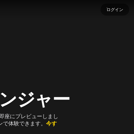
ログイン
す
します！
す
ードして、生成コンテンツに命を吹き込みましょう。
します
チ
ェンジャー
を即座にプレビューしまし
ンで体験できます。
今す