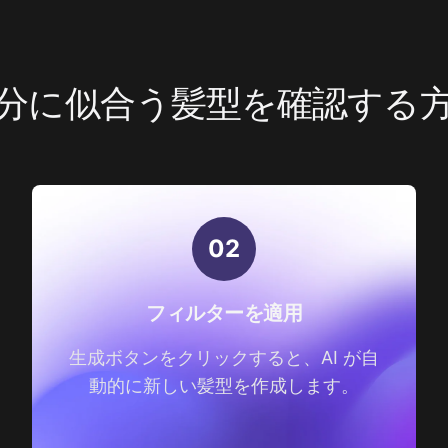
分に似合う髪型を確認する
0
2
フィルターを適用
生成ボタンをクリックすると、AI が自
動的に新しい髪型を作成します。