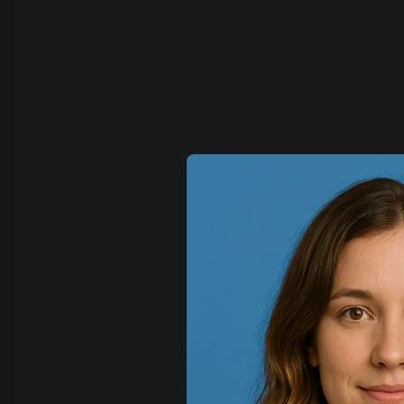
Z Image T
Seaweed
Kling O1 I
Wan 2.1
Longcat I
も
Wan 2.2
Vidu Q1
Hunyuan Video
Midjourney Video
Veo 3
Kling 2.5
Kling 2.6
Wan 2.5
Pixverse
Sora 2
Grok Imagine
Wan AI