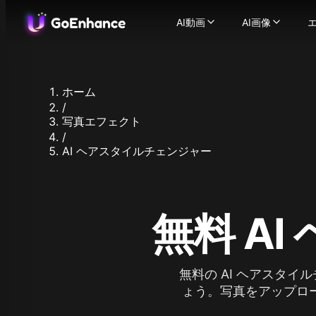
AI動画
AI画像
AI動画
AI画像
エ
画像から動画
AI画像ジ
-
静止画を
動
テキストから動画
画像から画
-
テキ
ビデオからビデオ
画像フェイ
-
ビデ
ホーム
AIビデオジェネレーター
画像エンハ
/
一貫したキャラクターの
対応画像モデル
写真エフェクト
AIトーキングアバター
Flux.1
-
/
Ideogram
AI ヘアスタイルチェンジャー
ビデオフェイススワップ
Recraft
AI ASMR ビデオ
-
ワン
Stable Diff
リプシンクビデオ
-
どん
Qwen Ima
キャラクターアニメーシ
も
Nano Banan
ビデオアップスケーラー
写
無料 A
Nano Bana
対応動画モデル
Hunyuan Im
GoEnhance
Midjourne
Kling AI
Seedream 
Runway
無料の AI ヘアスタ
Seedream 
Hailuo 02
ょう。写真をアップロ
Hunyuan I
Hailuo AI
Qwen Imag
Luma AI