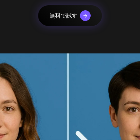
urbo
AIカートゥーン生成器
mage
AIアクションフィギュア生成器
mage
無料で試す
っと見る