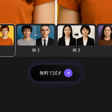
例 2
例 3
無料で試す