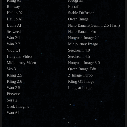
Kling AI
Ideogram
Runway
Recraft
Hailuo 02
Stable Diffusion
Hailuo AI
Qwen Image
Luma AI
Nano Banana(Gemini 2.5 Flash)
Seaweed
Nano Banana Pro
Wan 2.1
Hunyuan Image 2.1
Wan 2.2
Midjourney Image
Vidu Q1
Seedream 4.0
Hunyuan Video
Seedream 4.5
Midjourney Video
Hunyuan Image 3.0
Veo 3
Qwen Image Edit
Kling 2.5
Z Image Turbo
Kling 2.6
Kling O1 Image
Wan 2.5
Longcat Image
Pixverse
Sora 2
Grok Imagine
Wan AI