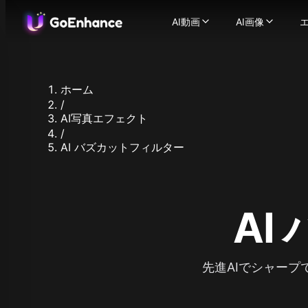
AI動画
AI画像
AI動画
AI画像
エ
画像から動画
AI画像ジ
-
静止画を
動
テキストから動画
画像から画
-
テキ
ビデオからビデオ
画像フェイ
-
ビデ
ホーム
AIビデオジェネレーター
画像エンハ
/
一貫したキャラクターの
対応画像モデル
AI写真エフェクト
AIトーキングアバター
Flux.1
-
/
Ideogram
AI バズカットフィルター
ビデオフェイススワップ
Recraft
AI ASMR ビデオ
-
ワン
Stable Diff
リプシンクビデオ
-
どん
Qwen Ima
キャラクターアニメーシ
も
Nano Banan
ビデオアップスケーラー
写
AI
Nano Bana
対応動画モデル
Hunyuan Im
GoEnhance
Midjourne
Kling AI
Seedream 
Runway
先進AIでシャー
Seedream 
Hailuo 02
Hunyuan I
Hailuo AI
Qwen Imag
Luma AI