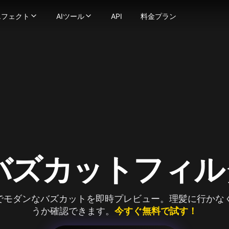
エフェクト
AIツール
API
料金プラン
フェクト
AIツール
ェネレーター
滑らかで自然な動きの動画に変換
画エフェクト
-
動画ツール
強力な画像生成技術でテキストを画像に変換しま
像
ストプロンプトを数秒で魅力的な動画に変換
AIキス動画生成器
-
画像を画像に変換します
動画スタイル変換
ススワップ
オを異なるアニメスタイルに変換します
AIハグ生成器
-
写真の顔をシームレスに交換します
AI ASMR動画生成器
ンサー
-
地球ズームアウトAI
テキストや画像をビデオに変換し、あなたのビジョンを実現
-
画像を極限まで詳細に強化およびアップスケールしま
AIダンス生成器
ビデオ
AIスクイッシュ効果
-
一貫したキャラクターのビデオを作成します
AI動画フィルター
キャラクターに話させましょう — 顔写真と音声をアップロ
AIトワーク生成器
AI筋肉動画生成器
-
AIビキニ生成器
AIビデオフェイススワッパーでビデオ内の任意の顔を変更
画像から動画生成
クリックで没入型の ASMR 動画を生成—映像と音が完全にマッ
古い写真をアニメ化AI
もっと見る
usion
なビデオも簡単にリプシンクに変換
AI格闘生成器
画像ツール
ge
ョン
っと見る
-
1枚の画像でキャラクターアニメーションを作成します
画像からプロンプト生成
a(Gemini 2.5 Flash)
真エフェクト
-
AIでビデオの品質を向上・アップスケール
AI美女生成器
 バズカットフィ
na Pro
ジブリ風AI生成器
AIロゴ生成器
age 2.1
ピクサー風AI生成器
AI画像ブレンダー
y Image
AIベビーフィルター
AIプロフィール画像生成器
4.0
プでモダンなバズカットを即時プレビュー。理髪に行かな
AIスヌーピーフィルター
AIベクター生成器
4.5
うか確認できます。
今すぐ無料で試す！
mage 3.0
AIハゲフィルター
もっと見る
e Edit
AI妊娠効果