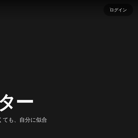
ログイン
す
します！
す
ードして、生成コンテンツに命を吹き込みましょう。
します
チ
ルター
くても、自分に似合