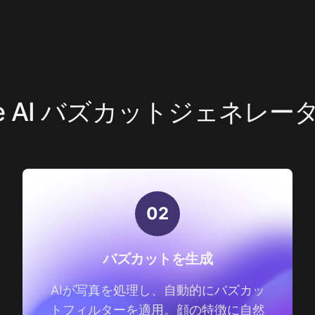
nce AI バズカットジェネレ
0
2
バズカットを生成
AIが写真を処理し、自動的にバズカッ
トフィルターを適用。顔の特徴に自然