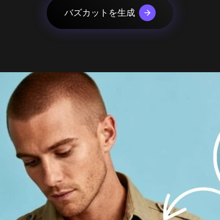
urbo
AIカートゥーン生成器
mage
バズカットを生成
AIアクションフィギュア生成器
mage
っと見る