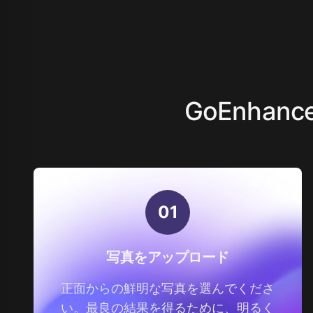
GoEnha
0
1
写真をアップロード
正面からの鮮明な写真を選んでくださ
い。最良の結果を得るために、明るく