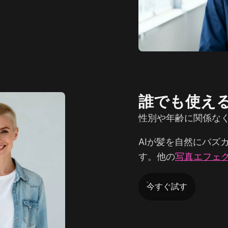
誰でも使え
性別や年齢に関係な
AIが髪を自然にバズ
す。他の
写真エフェ
今すぐ試す