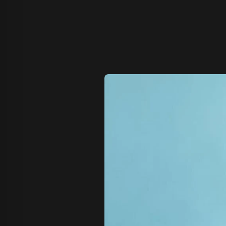
Z Image T
Seaweed
Kling O1 I
Wan 2.1
Longcat I
も
Wan 2.2
Vidu Q1
Hunyuan Video
Midjourney Video
Veo 3
Kling 2.5
Kling 2.6
Wan 2.5
Pixverse
Sora 2
Grok Imagine
Wan AI