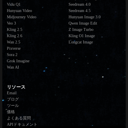
Vidu Q1
Seedream 4.0
Hunyuan Video
Seedream 4.5
Midjourney Video
Hunyuan Image 3.0
Veo 3
Qwen Image Edit
Kling 2.5
Z Image Turbo
Kling 2.6
Kling O1 Image
Wan 2.5
Longcat Image
Pixverse
Sora 2
Grok Imagine
Wan AI
リソース
Email
ブログ
ツール
価格
よくある質問
APIドキュメント