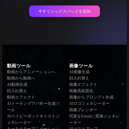
今すぐシックスパックを追加
動画ツール
画像ツール
動画からアニメーションへ
AI画像生成
動画から動画へ
顔入れ替え
AI動画生成
画像エフェクト
顔入れ替え
画像高画質化
動画エフェクト
画像からプロンプト生成
AIトーキングアバター生成ツ
AIロゴジェネレーター
ール
画像ブレンダー
AIベイビーポッドキャストジ
写真をEmojiに変換ジェネレ
ェネレーター
ーター
キャラクターアニメーション
AIバストアップ