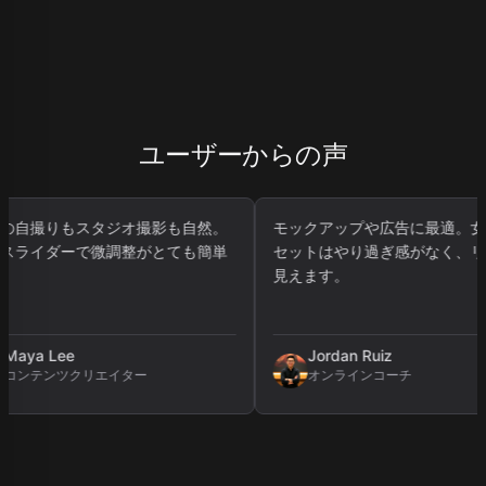
ユーザーからの声
撮影も自然。
モックアップや広告に最適。女性プリ
バッチ
がとても簡単
セットはやり過ぎ感がなく、リアルに
全体のビ
見えます。
しく”整
Jordan Ruiz
Sam
オンラインコーチ
ブ