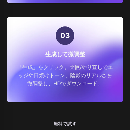
0
3
生成して微調整
「生成」をクリック。比較/やり直しでエ
ッジや日焼けトーン、陰影のリアルさを
微調整し、HDでダウンロード。
無料で試す