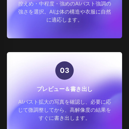
控えめ・中程度・強めのAIバスト強調の
強さを選択。AIは体の構造や衣服に自然
に適応します。
0
3
プレビュー＆書き出し
AIバスト拡大の写真を確認し、必要に応
じて微調整してから、高解像度の結果を
すぐに書き出します。