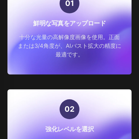
0
1
鮮明な写真をアップロード
十分な光量の高解像度画像を使用。正面
または3/4角度が、AIバスト拡大の精度に
最適です。
0
2
強化レベルを選択