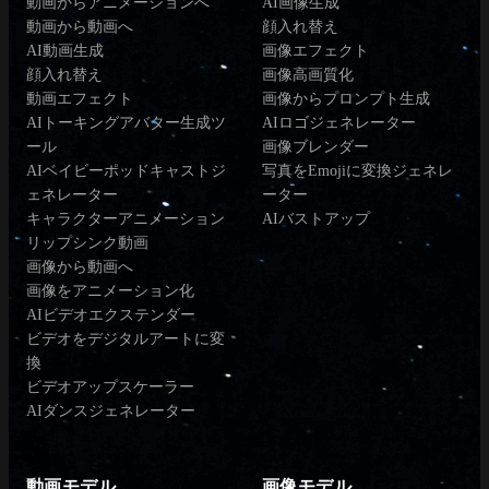
動画からアニメーションへ
AI画像生成
動画から動画へ
顔入れ替え
AI動画生成
画像エフェクト
顔入れ替え
画像高画質化
動画エフェクト
画像からプロンプト生成
AIトーキングアバター生成ツ
AIロゴジェネレーター
ール
画像ブレンダー
AIベイビーポッドキャストジ
写真をEmojiに変換ジェネレ
ェネレーター
ーター
キャラクターアニメーション
AIバストアップ
リップシンク動画
画像から動画へ
画像をアニメーション化
AIビデオエクステンダー
ビデオをデジタルアートに変
換
ビデオアップスケーラー
AIダンスジェネレーター
動画モデル
画像モデル