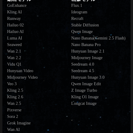
GoEnhance
Flux.1
Kling AI
Ideogram
Runway
Recraft
Hailuo 02
Stable Diffusion
Hailuo AI
Qwen Image
Luma AI
Nano Banana(Gemini 2.5 Flash)
Seaweed
Nano Banana Pro
Wan 2.1
Hunyuan Image 2.1
Wan 2.2
Midjourney Image
Vidu Q1
Seedream 4.0
Hunyuan Video
Seedream 4.5
Midjourney Video
Hunyuan Image 3.0
Veo 3
Qwen Image Edit
Kling 2.5
Z Image Turbo
Kling 2.6
Kling O1 Image
Wan 2.5
Longcat Image
Pixverse
Sora 2
Grok Imagine
Wan AI