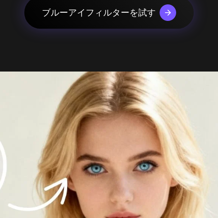
urbo
AIカートゥーン生成器
mage
ブルーアイフィルターを試す
AIアクションフィギュア生成器
mage
っと見る