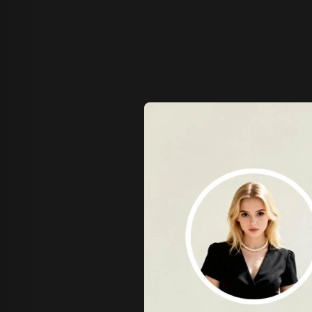
Z Image T
Seaweed
Kling O1 I
Wan 2.1
Longcat I
も
Wan 2.2
Vidu Q1
Hunyuan Video
Midjourney Video
Veo 3
Kling 2.5
Kling 2.6
Wan 2.5
Pixverse
Sora 2
Grok Imagine
Wan AI