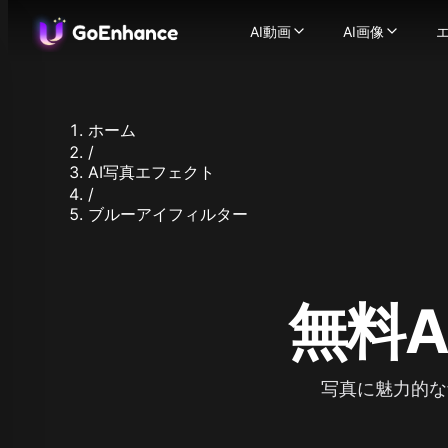
AI動画
AI画像
AI動画
AI画像
エ
画像から動画
AI画像ジ
-
静止画を
動
テキストから動画
画像から画
-
テキ
ビデオからビデオ
画像フェイ
-
ビデ
ホーム
AIビデオジェネレーター
画像エンハ
/
一貫したキャラクターの
対応画像モデル
AI写真エフェクト
AIトーキングアバター
Flux.1
-
/
Ideogram
ブルーアイフィルター
ビデオフェイススワップ
Recraft
AI ASMR ビデオ
-
ワン
Stable Diff
リプシンクビデオ
-
どん
Qwen Ima
キャラクターアニメーシ
も
Nano Banan
ビデオアップスケーラー
写
無料
Nano Bana
対応動画モデル
Hunyuan Im
GoEnhance
Midjourne
Kling AI
Seedream 
Runway
写真に魅力的な
Seedream 
Hailuo 02
Hunyuan I
Hailuo AI
Qwen Imag
Luma AI