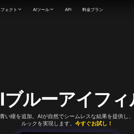
エフェクト
AIツール
API
料金プラン
フェクト
AIツール
ェネレーター
滑らかで自然な動きの動画に変換
画エフェクト
-
動画ツール
強力な画像生成技術でテキストを画像に変換しま
像
ストプロンプトを数秒で魅力的な動画に変換
AIキス動画生成器
-
画像を画像に変換します
動画スタイル変換
ススワップ
オを異なるアニメスタイルに変換します
AIハグ生成器
-
写真の顔をシームレスに交換します
AI ASMR動画生成器
ンサー
-
地球ズームアウトAI
テキストや画像をビデオに変換し、あなたのビジョンを実現
-
画像を極限まで詳細に強化およびアップスケールしま
AIダンス生成器
ビデオ
AIスクイッシュ効果
-
一貫したキャラクターのビデオを作成します
AI動画フィルター
キャラクターに話させましょう — 顔写真と音声をアップロ
AIトワーク生成器
AI筋肉動画生成器
-
AIビキニ生成器
AIビデオフェイススワッパーでビデオ内の任意の顔を変更
画像から動画生成
クリックで没入型の ASMR 動画を生成—映像と音が完全にマッ
古い写真をアニメ化AI
もっと見る
usion
なビデオも簡単にリプシンクに変換
AI格闘生成器
画像ツール
ge
ョン
っと見る
-
1枚の画像でキャラクターアニメーションを作成します
画像からプロンプト生成
a(Gemini 2.5 Flash)
真エフェクト
-
AIでビデオの品質を向上・アップスケール
AI美女生成器
AIブルーアイフィ
na Pro
ジブリ風AI生成器
AIロゴ生成器
age 2.1
ピクサー風AI生成器
AI画像ブレンダー
y Image
AIベビーフィルター
AIプロフィール画像生成器
4.0
青い瞳を追加。AIが自然でシームレスな結果を提供し
AIスヌーピーフィルター
AIベクター生成器
4.5
ルックを実現します。
今すぐお試し！
mage 3.0
AIハゲフィルター
もっと見る
e Edit
AI妊娠効果