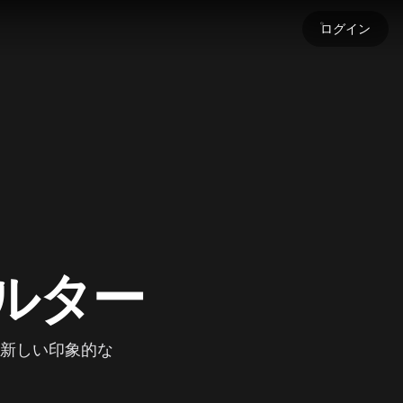
ログイン
す
します！
す
ードして、生成コンテンツに命を吹き込みましょう。
します
チ
ルター
、新しい印象的な