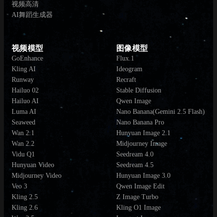
视频高清
AI舞蹈生成器
视频模型
图像模型
GoEnhance
Flux.1
Kling AI
Ideogram
Runway
Recraft
Hailuo 02
Stable Diffusion
Hailuo AI
Qwen Image
Luma AI
Nano Banana(Gemini 2.5 Flash)
Seaweed
Nano Banana Pro
Wan 2.1
Hunyuan Image 2.1
Wan 2.2
Midjourney Image
Vidu Q1
Seedream 4.0
Hunyuan Video
Seedream 4.5
Midjourney Video
Hunyuan Image 3.0
Veo 3
Qwen Image Edit
Kling 2.5
Z Image Turbo
Kling 2.6
Kling O1 Image