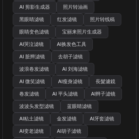
AI 剪影生成器
照片转油画
黑眼睛滤镜
红发滤镜
照片转线稿
眼睛变色滤镜
宝丽来照片生成器
AI哭泣滤镜
AI换发色工具
AI 脏辫滤镜
去胡子滤镜
波浪卷发滤镜
AI 刘海滤镜
AI 微笑滤镜
AI瘦身滤镜
長髮濾鏡
卷发滤镜
AI 平头滤镜
AI辫子滤镜
波波头发型滤镜
蓝眼睛滤镜
AI粘土滤镜
金发滤镜
AI牙套滤镜
AI变老滤镜
AI胡子滤镜