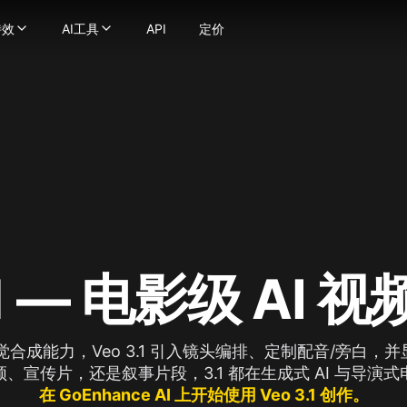
特效
AI工具
API
定价
效
AI工具
化为流畅自然的动态视频
器
频特效
-
使用强大的图像生成技术将文本转换为图像
视频工具
提示转化为精彩视频
-
AI 接吻视频生成器
将图像转换为图像
视频风格转换
转为不同动漫风格的视频
无缝地在您的照片中交换面孔
AI 拥抱
AI ASMR 视频生成器
图片转化为视频，让您的愿景成真！
-
地球缩放AI
增强并将您的图片提升至极致细节
AI 舞蹈生成器
个一致性角色视频
AI 挤压效果
AI 视频滤镜
话 — 上传人脸和音频，为你的生成内容注入生命力。
AI 扭臀生成器
AI 肌肉视频生成器
I视频换脸工具更换视频中的任何面孔
AI 比基尼
图像转视频
沉浸式 ASMR 视频，画面与音效完美匹配
老照片动画
查看更多
usion
任何视频
AI 战斗生成器
图像工具
ge
创建角色动画
看更多
图像转提示词
a(Gemini 2.5 Flash)
强和提升视频质量
像特效
AI 女孩生成器
.1 — 电影级 AI
na Pro
吉卜力AI生成器
AI Logo 生成器
age 2.1
迪士尼皮克斯AI生成器
AI 图像混合器
y Image
AI 宝宝滤镜
AI 头像生成器
4.0
与视觉合成能力，Veo 3.1 引入镜头编排、定制配音/旁白
史努比滤镜
AI 矢量生成器
4.5
、宣传片，还是叙事片段，3.1 都在生成式 AI 与导演
mage 3.0
AI 秃头滤镜
查看更多
e Edit
在 GoEnhance AI 上开始使用 Veo 3.1 创作。
怀孕AI