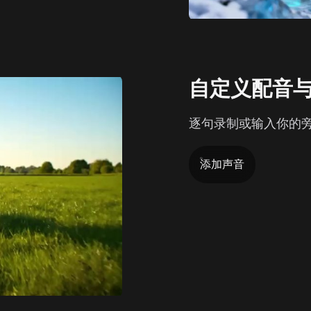
自定义配音
逐句录制或输入你的旁白
添加声音