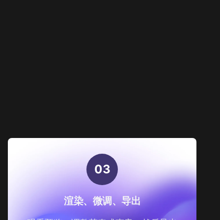
0
3
渲染、微调、导出