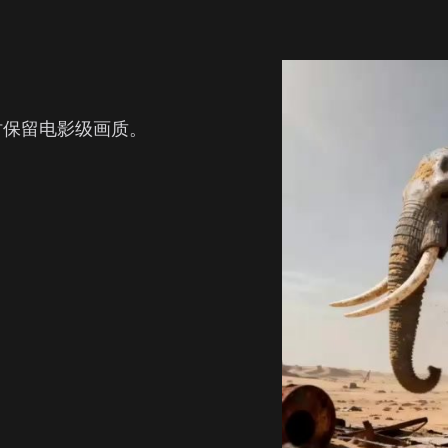
同时保留电影级画质。