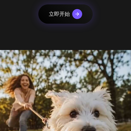
urbo
AI 卡通生成器
mage
AI 手办
mage
立即开始
看更多