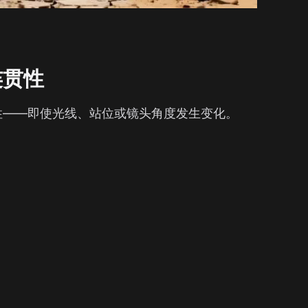
连贯性
性——即使光线、站位或镜头角度发生变化。