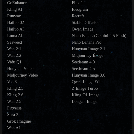
GoEnhance
Flux.1
Kling AI
Ideogram
Runway
Recraft
Hailuo 02
Stable Diffusion
Hailuo AI
Qwen Image
Luma AI
Nano Banana(Gemini 2.5 Flash)
Seaweed
Nano Banana Pro
Wan 2.1
Hunyuan Image 2.1
Wan 2.2
Midjourney Image
Vidu Q1
Seedream 4.0
Hunyuan Video
Seedream 4.5
Midjourney Video
Hunyuan Image 3.0
Veo 3
Qwen Image Edit
Kling 2.5
Z Image Turbo
Kling 2.6
Kling O1 Image
Wan 2.5
Longcat Image
Pixverse
Sora 2
Grok Imagine
Wan AI