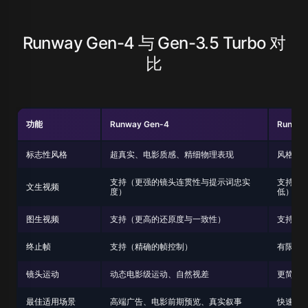
Runway Gen-4 与 Gen-3.5 Turbo 对
比
功能
Runway Gen-4
Runway
标志性风格
超真实、电影质感、精细物理表现
风格化
支持（更强的镜头连贯性与提示词忠实
支持（
文生视频
度）
低）
图生视频
支持（更高的还原度与一致性）
支持（
终止帧
支持（精确的帧控制）
有限（
镜头运动
动态电影级运动、自然视差
更简单
最佳适用场景
高端广告、电影前期预览、真实叙事
快速短