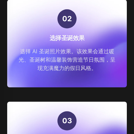
0
2
选择圣诞效果
选择 AI 圣诞照片效果。该效果会通过暖
光、圣诞树和温馨装饰营造节日氛围，呈
现充满魔力的假日风格。
0
3