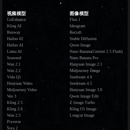
视频模型
图像模型
GoEnhance
Flux.1
Kling AI
Ideogram
Runway
Recraft
Hailuo 02
Stable Diffusion
Hailuo AI
Qwen Image
Luma AI
Nano Banana(Gemini 2.5 Flash)
Seaweed
Nano Banana Pro
Wan 2.1
Hunyuan Image 2.1
Wan 2.2
Midjourney Image
Vidu Q1
Seedream 4.0
Hunyuan Video
Seedream 4.5
Midjourney Video
Hunyuan Image 3.0
Veo 3
Qwen Image Edit
Kling 2.5
Z Image Turbo
Kling 2.6
Kling O1 Image
Wan 2.5
Longcat Image
Pixverse
Sora 2