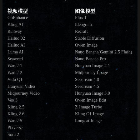
视频模型
图像模型
GoEnhance
Flux.1
Kling AI
Ideogram
Runway
Recraft
Hailuo 02
Stable Diffusion
Hailuo AI
Qwen Image
Luma AI
Nano Banana(Gemini 2.5 Flash)
Seaweed
Nano Banana Pro
Wan 2.1
Hunyuan Image 2.1
Wan 2.2
Midjourney Image
Vidu Q1
Seedream 4.0
Hunyuan Video
Seedream 4.5
Midjourney Video
Hunyuan Image 3.0
Veo 3
Qwen Image Edit
Kling 2.5
Z Image Turbo
Kling 2.6
Kling O1 Image
Wan 2.5
Longcat Image
Pixverse
Sora 2