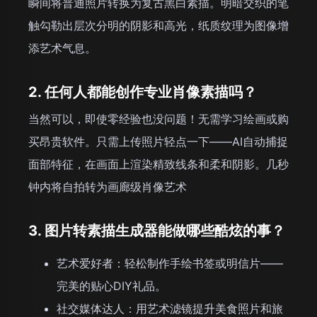
瞬间将普通照片转换为复古黑白素描。明暗交织的笔
触勾勒出层次分明的阴影和高光，纸质纹理为图像增
添艺术气息。
2. 任何人都能创作专业肖像素描吗？
当然可以，即使零经验也没问题！无需学习绘画或购
买昂贵软件。只需上传照片轻点一下——AI自动捕捉
面部特征，在画面上渲染精致线条和柔和阴影。几秒
钟内将自拍转为画廊级肖像艺术
3. 图片转素描生成器能做哪些酷炫的事？
艺术爱好者：轻松制作手绘书签或明信片——
完美的贴心DIY礼品。
社交媒体达人：用艺术滤镜提升美食照片和旅