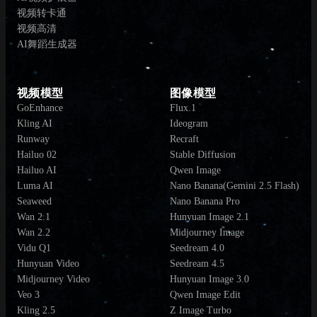
视频转卡通
视频高清
AI舞蹈生成器
视频模型
图像模型
GoEnhance
Flux.1
Kling AI
Ideogram
Runway
Recraft
Hailuo 02
Stable Diffusion
Hailuo AI
Qwen Image
Luma AI
Nano Banana(Gemini 2.5 Flash)
Seaweed
Nano Banana Pro
Wan 2.1
Hunyuan Image 2.1
Wan 2.2
Midjourney Image
Vidu Q1
Seedream 4.0
Hunyuan Video
Seedream 4.5
Midjourney Video
Hunyuan Image 3.0
Veo 3
Qwen Image Edit
Kling 2.5
Z Image Turbo