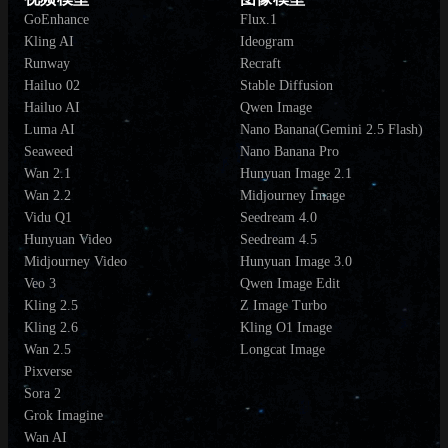
GoEnhance
Flux.1
Kling AI
Ideogram
Runway
Recraft
Hailuo 02
Stable Diffusion
Hailuo AI
Qwen Image
Luma AI
Nano Banana(Gemini 2.5 Flash)
Seaweed
Nano Banana Pro
Wan 2.1
Hunyuan Image 2.1
Wan 2.2
Midjourney Image
Vidu Q1
Seedream 4.0
Hunyuan Video
Seedream 4.5
Midjourney Video
Hunyuan Image 3.0
Veo 3
Qwen Image Edit
Kling 2.5
Z Image Turbo
Kling 2.6
Kling O1 Image
Wan 2.5
Longcat Image
Pixverse
Sora 2
Grok Imagine
Wan AI