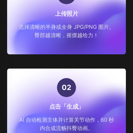
上传照片
选择清晰的半身或全身 JPG/PNG 图片。
臀部越清晰，摇摆越给力！
0
2
点击「生成」
AI 自动检测主体并计算关节动作，60 秒
内合成流畅抖臀动画。