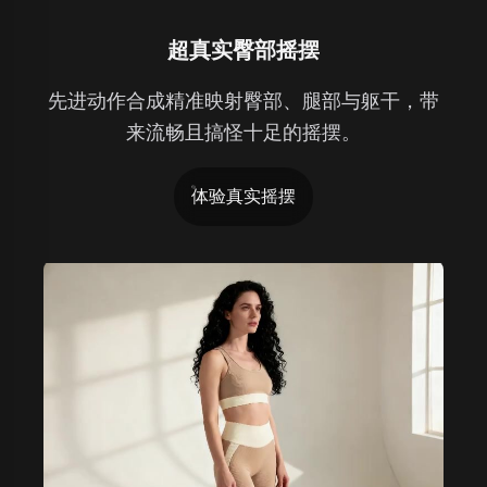
超真实臀部摇摆
先进动作合成精准映射臀部、腿部与躯干，带
来流畅且搞怪十足的摇摆。
体验真实摇摆