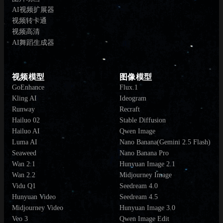
AI视频扩展器
视频转卡通
视频高清
AI舞蹈生成器
视频模型
图像模型
GoEnhance
Flux.1
Kling AI
Ideogram
Runway
Recraft
Hailuo 02
Stable Diffusion
Hailuo AI
Qwen Image
Luma AI
Nano Banana(Gemini 2.5 Flash)
Seaweed
Nano Banana Pro
Wan 2.1
Hunyuan Image 2.1
Wan 2.2
Midjourney Image
Vidu Q1
Seedream 4.0
Hunyuan Video
Seedream 4.5
Midjourney Video
Hunyuan Image 3.0
Veo 3
Qwen Image Edit