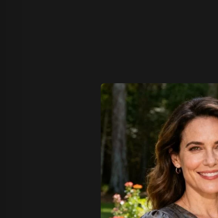
Z Image T
Seaweed
Kling O1 I
Wan 2.1
Longcat I
Wan 2.2
Vidu Q1
Hunyuan Video
Midjourney Video
Veo 3
Kling 2.5
Kling 2.6
Wan 2.5
Pixverse
Sora 2
Grok Imagine
Wan AI