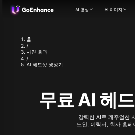
AI 영상
AI 이미지
AI 영상
AI 이미지
이미지에서 영상으로
AI 이미지
-
텍스트에서 영상으로
이미지에서
-
비디오에서 비디오로
이미지 얼
-
홈
AI 비디오 생성기
이미지 향
-
텍스
/
일관된 캐릭터 비디오
지원되는 이미지
-
사진 효과
AI 말하는 아바타
Flux.1
-
캐릭
/
Ideogram
AI 헤드샷 생성기
비디오 얼굴 교체
-
AI
Recraft
AI ASMR 비디오
-
원클릭
Stable Dif
립싱크 비디오
-
어떤 비
Qwen Ima
캐릭터 애니메이션
-
한 
Nano Bana
비디오 업스케일러
-
AI
무료 AI 헤
Nano Bana
지원되는 영상 모델
Hunyuan I
GoEnhance
Midjourne
Kling AI
Seedream 
Runway
강력한 AI로 캐주얼한
Seedream 
Hailuo 02
드인, 이력서, 회사 홈
Hunyuan I
Hailuo AI
Qwen Imag
Luma AI