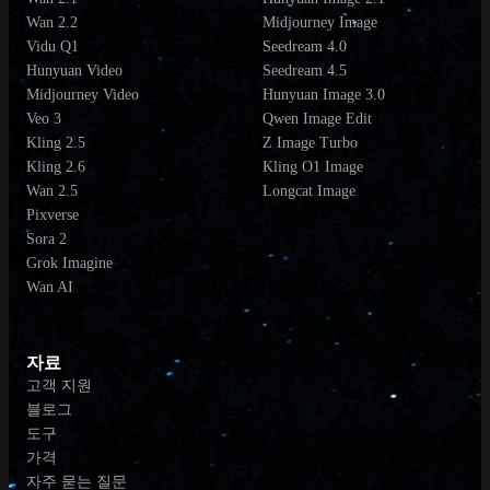
Wan 2.2
Midjourney Image
Vidu Q1
Seedream 4.0
Hunyuan Video
Seedream 4.5
Midjourney Video
Hunyuan Image 3.0
Veo 3
Qwen Image Edit
Kling 2.5
Z Image Turbo
Kling 2.6
Kling O1 Image
Wan 2.5
Longcat Image
Pixverse
Sora 2
Grok Imagine
Wan AI
자료
고객 지원
블로그
도구
가격
자주 묻는 질문