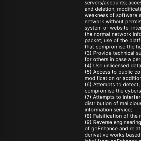
servers/accounts; acce
and deletion, modificat
weakness of software s
network without permiss
system or website, inten
the normal network info
packet; use of the plat
that compromise the he
(3) Provide technical 
for others in case a per
(4) Use unlicensed data
(5) Access to public c
modification or additio
(6) Attempts to detect
compromise the cyberse
(7) Attempts to interfe
distribution of malicio
information service;
(8) Falsification of th
(9) Reverse engineering
of goEnhance and relate
derivative works based