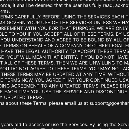
urbo
AI 만화 생성기
force, it shall be deemed that the user has fully read, ack
mage
AI 액션 피규어 생성기
erms.
mage
더 보기
TERMS CAREFULLY BEFORE USING THE SERVICES EACH T
RMS GOVERN YOUR USE OF THE SERVICES UNLESS WE H
GREEMENT WITH YOU FOR THAT PURPOSE. WE ARE ONLY
BLE TO YOU IF YOU ACCEPT ALL OF THESE TERMS. BY US
 YOU UNDERSTAND AND AGREE TO BE BOUND BY ALL OF 
E TERMS ON BEHALF OF A COMPANY OR OTHER LEGAL E
 HAVE THE LEGAL AUTHORITY TO ACCEPT THESE TERMS 
SE “YOU” WILL MEAN THAT ENTITY. IF YOU DO NOT HAV
T ALL OF THESE TERMS, THEN WE ARE UNWILLING TO M
F YOU DO NOT AGREE TO THESE TERMS, YOU MAY NOT A
 THESE TERMS MAY BE UPDATED AT ANY TIME, WITHOU
SE TERMS NOW, YOU AGREE THAT YOUR CONTINUED USAG
ING AGREEMENT TO ANY UPDATED TERMS. PLEASE ENS
E EACH TIME YOU USE THE SERVICE AND DISCONTINUE 
Y UPDATED TERMS.
ns about these Terms, please email us at
support@goenhan
 years old to access or use the Services. By using the Serv