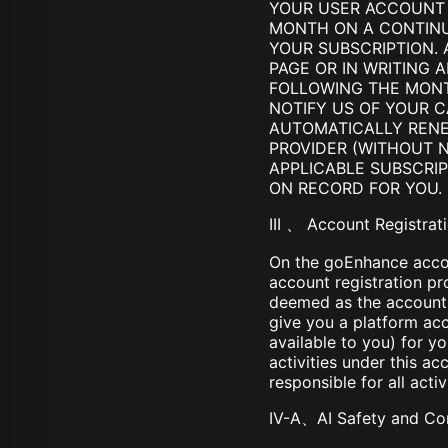
YOUR USER ACCOUNT 
MONTH ON A CONTINU
YOUR SUBSCRIPTION.
PAGE OR IN WRITING 
FOLLOWING THE MONT
NOTIFY US OF YOUR 
AUTOMATICALLY RENE
PROVIDER (WITHOUT N
APPLICABLE SUBSCRIP
ON RECORD FOR YOU.
III 、 Account Registrat
On the goEnhance accou
account registration pro
deemed as the account r
give you a platform ac
available to you) for y
activities under this a
responsible for all acti
IV-A、AI Safety and Co