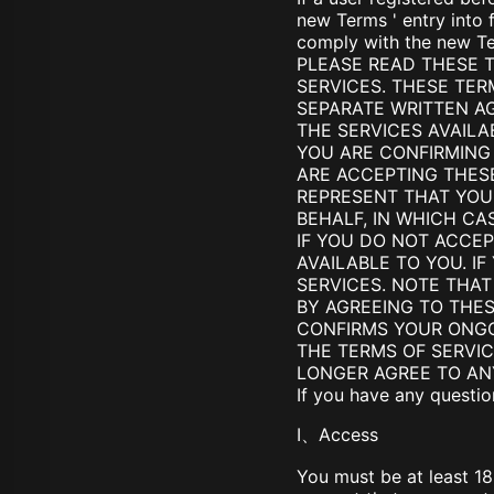
Z Image T
new Terms ' entry into 
Seaweed
Kling O1 I
comply with the new T
Wan 2.1
Longcat I
PLEASE READ THESE 
Wan 2.2
SERVICES. THESE TE
Vidu Q1
SEPARATE WRITTEN A
Hunyuan Video
THE SERVICES AVAILA
Midjourney Video
YOU ARE CONFIRMING
Veo 3
ARE ACCEPTING THES
Kling 2.5
REPRESENT THAT YOU
Kling 2.6
BEHALF, IN WHICH CA
Wan 2.5
IF YOU DO NOT ACCEP
Pixverse
AVAILABLE TO YOU. I
Sora 2
SERVICES. NOTE THAT
Grok Imagine
BY AGREEING TO THE
Wan AI
CONFIRMS YOUR ONGO
THE TERMS OF SERVIC
LONGER AGREE TO AN
If you have any questio
I、Access
You must be at least 18