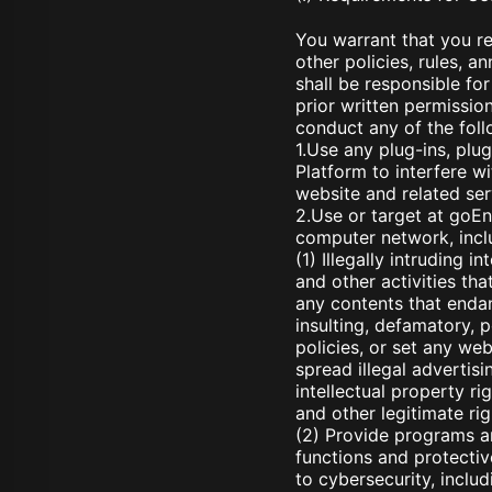
You warrant that you r
other policies, rules, 
shall be responsible fo
prior written permissio
conduct any of the follo
1.Use any plug-ins, plug
Platform to interfere w
website and related ser
2.Use or target at goEn
computer network, inclu
(1) Illegally intruding 
and other activities th
any contents that endang
insulting, defamatory, p
policies, or set any we
spread illegal advertis
intellectual property rig
and other legitimate rig
(2) Provide programs an
functions and protectiv
to cybersecurity, includ