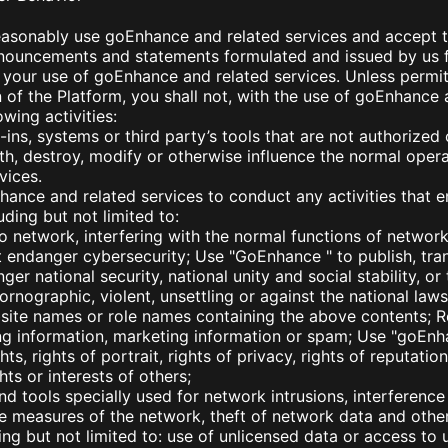
easonably use goEnhance and related services and accept 
announcements and statements formulated and issued by us 
r your use of goEnhance and related services. Unless permit
n of the Platform, you shall not, with the use of goEnhance 
wing activities:
-ins, systems or third party’s tools that are not authorized 
ith, destroy, modify or otherwise influence the normal ope
vices.
hance and related services to conduct any activities that e
ding but not limited to:
into network, interfering with the normal functions of networ
at endanger cybersecurity; Use "GoEnhance " to publish, tra
er national security, national unity and social stability, or
ornographic, violent, unsettling or against the national laws
bsite names or role names containing the above contents; R
ing information, marketing information or spam; Use "goEnha
hts, rights of portrait, rights of privacy, rights of reputati
hts or interests of others;
d tools specially used for network intrusions, interference
e measures of the network, theft of network data and other 
ing but not limited to: use of unlicensed data or access to 