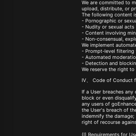
We are committed to mai
upload, distribute, or p
The following content is
- Pornographic or sexua
- Nudity or sexual acts
- Content involving min
- Non-consensual, explo
We implement automated
- Prompt-level filtering
- Automated moderation
- Detection and blockin
We reserve the right to
IV、 Code of Conduct f
If a User breaches any 
block or even disqualif
any users of goEnhance
the User's breach of the
indemnify the damage; i
right of recourse agains
(I) Requirements for Us