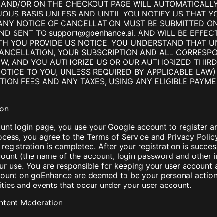
AND/OR ON THE CHECKOUT PAGE WILL AUTOMATICALL
OUS BASIS UNLESS AND UNTIL YOU NOTIFY US THAT 
 ANY NOTICE OF CANCELLATION MUST BE SUBMITTED O
AND SENT TO
support@goenhance.ai
. AND WILL BE EFFEC
H YOU PROVIDE US NOTICE. YOU UNDERSTAND THAT U
CANCELLATION, YOUR SUBSCRIPTION AND ALL CORRESPO
W, AND YOU AUTHORIZE US OR OUR AUTHORIZED THIR
OTICE TO YOU, UNLESS REQUIRED BY APPLICABLE LAW
TION FEES AND ANY TAXES, USING ANY ELIGIBLE PAY
ion
nt login page, you use your Google account to register and
cess, you agree to the Terms of Service and Privacy Policy. 
egistration is completed. After your registration is succes
count (the name of the account, login password and other i
our use. You are responsible for keeping your user account
ccount on goEnhance are deemed to be your personal actions
vities and events that occur under your user account.
ntent Moderation