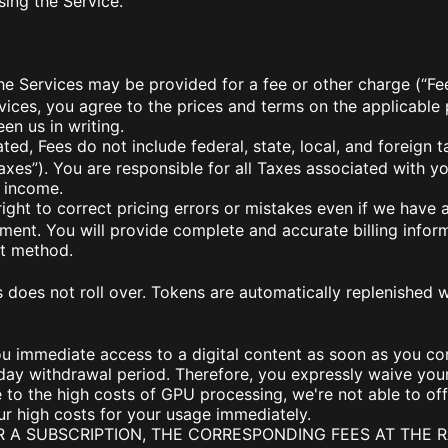
sing the Service.
e Services may be provided for a fee or other charge (“Fees
vices, you agree to the prices and terms on the applicable 
n us in writing.
ed, Fees do not include federal, state, local, and foreign t
axes”). You are responsible for all Taxes associated with y
 income.
ht to correct pricing errors or mistakes even if we have 
ment. You will provide complete and accurate billing inform
t method.
oes not roll over. Tokens are automatically replenished w
 immediate access to a digital content as soon as you co
day withdrawal period. Therefore, you expressly waive your
 to the high costs of GPU processing, we're not able to o
ur high costs for your usage immediately.
R A SUBSCRIPTION, THE CORRESPONDING FEES AT THE R