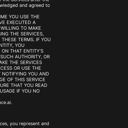
nowledged and agreed to
IME YOU USE THE
AVE EXECUTED A
 WILLING TO MAKE
ING THE SERVICES,
THESE TERMS. IF YOU
NTITY, YOU
ON THAT ENTITY’S
E SUCH AUTHORITY, OR
AKE THE SERVICES
CCESS OR USE THE
T NOTIFYING YOU AND
E OF THIS SERVICE
URE THAT YOU READ
USAGE IF YOU NO
ce.ai
.
ices, you represent and