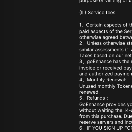
purpose of visiting or u
(III) Service fees
1、Certain aspects of th
paid aspects of the Ser
otherwise agreed betwee
2、Unless otherwise stat
similar assessments (“T
Taxes based on our net
3、goEnhance has the rig
invoice or received pay
and authorized paymen
4、Monthly Renewal:
Unused monthly Tokens d
renewed.
5、Refunds：
GoEnhance provides you
without waiting the 14-
from this purchase. Due
reserve servers and inc
6、IF YOU SIGN UP FO