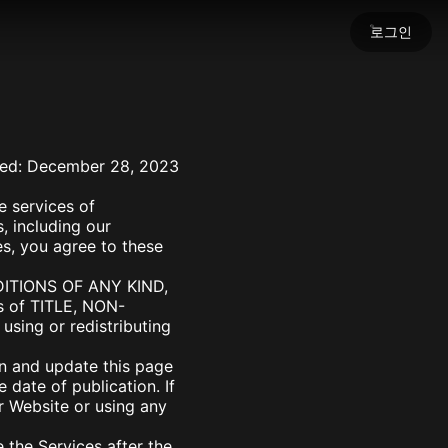
로그인
세요
ed: December 28, 2023
명을 불어넣으세요.
e services of
s, including our
es, you agree to these
DITIONS OF ANY KIND,
ns of TITLE, NON-
using or redistributing
on and update this page
 date of publication. If
r Website or using any
e the Services after the