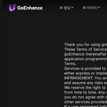
AI 영상
AI 이미지
AI 영상
AI 이미지
이미지에서 영상으로
AI 이미지
-
텍스트에서 영상으로
이미지에서
-
비디오에서 비디오로
이미지 얼
-
AI 비디오 생성기
이미지 향
-
텍스
일관된 캐릭터 비디오
지원되는 이미지
-
Thank you for using g
AI 말하는 아바타
Flux.1
-
캐릭
These Terms of Service 
Ideogram
비디오 얼굴 교체
-
AI
goEnhance (hereinafter r
Recraft
AI ASMR 비디오
-
원클릭
application programming
Stable Dif
립싱크 비디오
-
어떤 비
Terms.
Qwen Ima
캐릭터 애니메이션
-
한 
Services is provided 
Nano Bana
비디오 업스케일러
-
AI
either express or implie
Nano Bana
지원되는 영상 모델
INFRINGEMENT. You are s
Hunyuan I
and assume any risks as
GoEnhance
Midjourne
We reserve the right to
Kling AI
Seedream 
from time to time. Any 
Runway
Seedream 
you do not agree with t
Hailuo 02
Hunyuan I
other services provided
Hailuo AI
Qwen Imag
If a user registered be
Luma AI