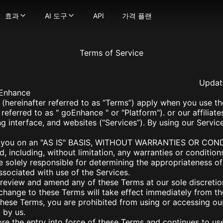
효과
AI 도구
API
가격 플랜
효과
AI 도구
 생성기
정지 이미지를 부드럽고 자연스러운 움직임의 동영상으로 변환
영상 효과
-
강력한 이미지 생성 기술로 텍스트를 이미지로 변환하
영상 도구
 이미지로
텍스트 프롬프트를 몇 초 만에 매력적인 영상으로 변환
AI 키스 영상 생성기
-
이미지를 이미지로 변환하세요
영상 스타일 변환
Terms of Service
굴 교체
비디오를 다양한 애니메이션 스타일로 변환하세요
AI 포옹 생성기
-
사진에서 얼굴을 매끄럽게 교체하세요.
AI ASMR 영상 생성기
상
트나 이미지를 비디오로 변환해 당신의 비전을 현실로 만드세요!
-
이미지를 극도로 상세하게 향상 및 업스케일하세요
지구 줌 아웃 AI
AI 댄스 생성기
Updat
 모델
일관된 캐릭터로 비디오를 만드세요
AI 스퀴시 효과
AI 영상 필터
oEnhance
터가 말하게 하세요 — 얼굴과 음성을 업로드하여 생성물에 생
AI 트월킹 생성기
AI 근육 영상 생성기
(hereinafter referred to as “Terms”) apply when you use th
 비디오 얼굴 교체기로 비디오 내 어떤 얼굴이든 변경하세요
AI 비키니 생성기
이미지 → 영상 변환
eferred to as " goEnhance " or "Platform"). or our affiliate
으로 몰입형 ASMR 영상 생성, 화면과 사운드 완벽 매칭
오래된 사진 애니메이션화
더 보기
 interface, and websites (“Services”). By using our Servic
fusion
디오든 매끄러운 립싱크로 쉽게 변환하세요
AI 격투 생성기
이미지 도구
ge
장의 이미지로 캐릭터 애니메이션을 만드세요.
더 보기
이미지 → 프롬프트
to you on an "AS IS" BASIS, WITHOUT WARRANTIES OR CON
na(Gemini 2.5 Flash)
로 영상 품질을 향상하고 업스케일링하세요
사진 효과
AI 미녀 생성기
d, including, without limitation, any warranties or conditio
na Pro
지브리 스타일 AI 생성기
AI 로고 생성기
olely responsible for determining the appropriateness of 
mage 2.1
sociated with use of the Services.
픽사 스타일 AI 생성기
AI 이미지 블렌더
y Image
 review and amend any of these Terms at our sole discreti
AI 아기 필터
AI 프로필 사진 생성기
4.0
change to these Terms will take effect immediately from the
AI 스누피 필터
AI 벡터 생성기
4.5
hese Terms, you are prohibited from using or accessing ou
mage 3.0
AI 대머리 필터
더 보기
 by us.
e Edit
AI 임신 효과
fore the entry into force of these Terms and continues to us