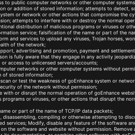
ss to public computer networks or other computer systems
ion or addition of stored information; attempts to detect, s
ystem or network or other actions that compromise the cyb
ion; attempts to interfere with or destroy the normal oper
tional distribution of malicious programs or viruses or othe
rmation service; falsification of the name or part of the n
form and services to upload any viruses, Trojan horses, wo
alth of the network;
support, advertising and promotion, payment and settlement
son is fully aware that they engage in any activity jeopardi
 or access to unlicensed servers/accounts;
omputer networks or other computer systems without permis
n of stored information;
, scan or test the weakness of goEnhance system or network
curity of the network without permission;
re with or disrupt the normal operation of goEnhance websit
us programs or viruses, or other actions that disrupt the no
e name or part of the name of TCP/IP data packets;
, disassembling, compiling or otherwise attempting to dis
d services; Modify, disable any feature of the software an
 on the software and website without permission. Remove 