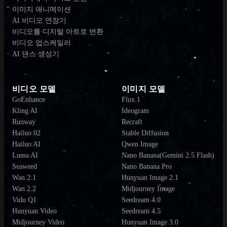
이미지 애니메이션
AI 비디오 연장기
비디오를 디지털 아트로 변환
비디오 업스케일러
AI 댄스 생성기
비디오 모델
이미지 모델
GoEnhance
Flux.1
Kling AI
Ideogram
Runway
Recraft
Hailuo 02
Stable Diffusion
Hailuo AI
Qwen Image
Luma AI
Nano Banana(Gemini 2.5 Flash)
Seaweed
Nano Banana Pro
Wan 2.1
Hunyuan Image 2.1
Wan 2.2
Midjourney Image
Vidu Q1
Seedream 4.0
Hunyuan Video
Seedream 4.5
Midjourney Video
Hunyuan Image 3.0