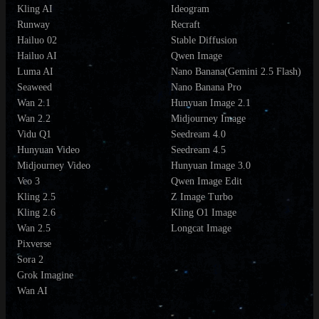
Kling AI
Ideogram
Runway
Recraft
Hailuo 02
Stable Diffusion
Hailuo AI
Qwen Image
Luma AI
Nano Banana(Gemini 2.5 Flash)
Seaweed
Nano Banana Pro
Wan 2.1
Hunyuan Image 2.1
Wan 2.2
Midjourney Image
Vidu Q1
Seedream 4.0
Hunyuan Video
Seedream 4.5
Midjourney Video
Hunyuan Image 3.0
Veo 3
Qwen Image Edit
Kling 2.5
Z Image Turbo
Kling 2.6
Kling O1 Image
Wan 2.5
Longcat Image
Pixverse
Sora 2
Grok Imagine
Wan AI