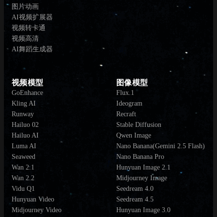
图片动画
AI视频扩展器
视频转卡通
视频高清
AI舞蹈生成器
视频模型
图像模型
GoEnhance
Flux.1
Kling AI
Ideogram
Runway
Recraft
Hailuo 02
Stable Diffusion
Hailuo AI
Qwen Image
Luma AI
Nano Banana(Gemini 2.5 Flash)
Seaweed
Nano Banana Pro
Wan 2.1
Hunyuan Image 2.1
Wan 2.2
Midjourney Image
Vidu Q1
Seedream 4.0
Hunyuan Video
Seedream 4.5
Midjourney Video
Hunyuan Image 3.0