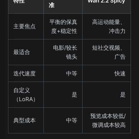
特性
Wan 2.2 Spicy
准
平衡的保真
高运动能量、
主要焦点
度+稳定性
冲击力
电影/较长
短社交视频、
最适合
镜头
广告
迭代速度
中等
快速
自定义
是
是
（LoRA）
预览成本较低/
典型成本
中等
微调成本较高