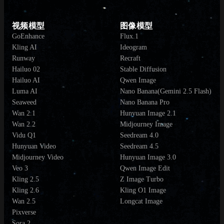
视频模型
图像模型
GoEnhance
Flux.1
Kling AI
Ideogram
Runway
Recraft
Hailuo 02
Stable Diffusion
Hailuo AI
Qwen Image
Luma AI
Nano Banana(Gemini 2.5 Flash)
Seaweed
Nano Banana Pro
Wan 2.1
Hunyuan Image 2.1
Wan 2.2
Midjourney Image
Vidu Q1
Seedream 4.0
Hunyuan Video
Seedream 4.5
Midjourney Video
Hunyuan Image 3.0
Veo 3
Qwen Image Edit
Kling 2.5
Z Image Turbo
Kling 2.6
Kling O1 Image
Wan 2.5
Longcat Image
Pixverse
Sora 2