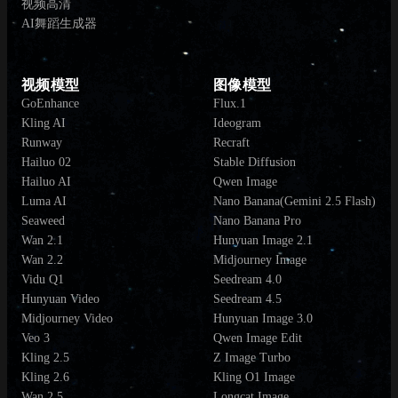
视频高清
AI舞蹈生成器
视频模型
图像模型
GoEnhance
Flux.1
Kling AI
Ideogram
Runway
Recraft
Hailuo 02
Stable Diffusion
Hailuo AI
Qwen Image
Luma AI
Nano Banana(Gemini 2.5 Flash)
Seaweed
Nano Banana Pro
Wan 2.1
Hunyuan Image 2.1
Wan 2.2
Midjourney Image
Vidu Q1
Seedream 4.0
Hunyuan Video
Seedream 4.5
Midjourney Video
Hunyuan Image 3.0
Veo 3
Qwen Image Edit
Kling 2.5
Z Image Turbo
Kling 2.6
Kling O1 Image
Wan 2.5
Longcat Image