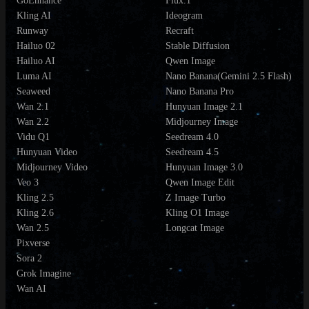
GoEnhance
Flux.1
Kling AI
Ideogram
Runway
Recraft
Hailuo 02
Stable Diffusion
Hailuo AI
Qwen Image
Luma AI
Nano Banana(Gemini 2.5 Flash)
Seaweed
Nano Banana Pro
Wan 2.1
Hunyuan Image 2.1
Wan 2.2
Midjourney Image
Vidu Q1
Seedream 4.0
Hunyuan Video
Seedream 4.5
Midjourney Video
Hunyuan Image 3.0
Veo 3
Qwen Image Edit
Kling 2.5
Z Image Turbo
Kling 2.6
Kling O1 Image
Wan 2.5
Longcat Image
Pixverse
Sora 2
Grok Imagine
Wan AI