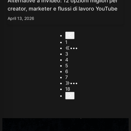
Alternative a InVideo: 12 opzioni migliori per
creator, marketer e flussi di lavoro YouTube
April 13, 2026
1
•••
3
4
5
6
7
•••
18