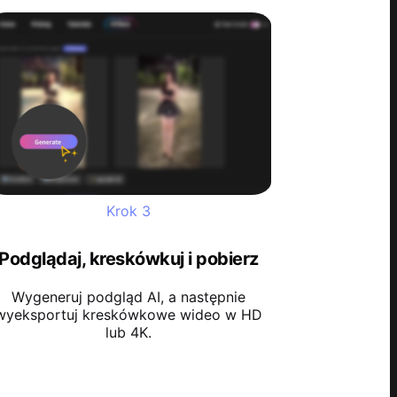
Krok
3
Podglądaj, kreskówkuj i pobierz
Wygeneruj podgląd AI, a następnie
wyeksportuj kreskówkowe wideo w HD
lub 4K.