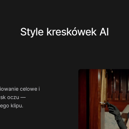
Style kreskówek AI
iowanie celowe i
łysk oczu —
ego klipu.