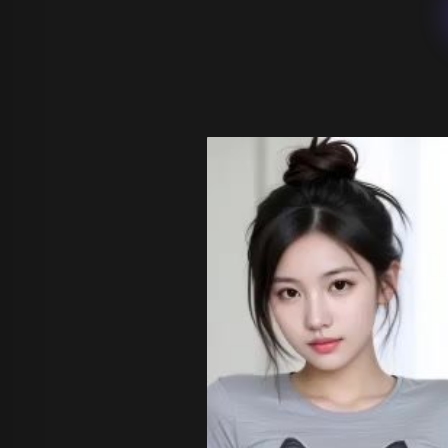
Wan 2.1
Kling O1
Wan 2.2
Longcat 
Vidu Q1
Hunyuan Video
Midjourney Video
Veo 3
Kling 2.5
Kling 2.6
Wan 2.5
Pixverse
Sora 2
Grok Imagine
Wan AI