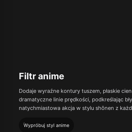
Filtr anime
Dodaje wyraźne kontury tuszem, płaskie cien
dramatyczne linie prędkości, podkreślając b
natychmiastowa akcja w stylu shōnen z każd
Wypróbuj styl anime