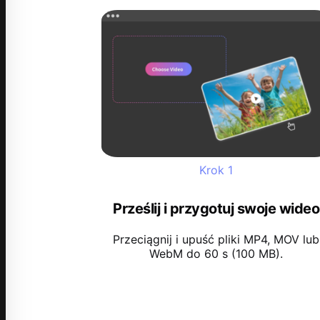
Krok
1
Prześlij i przygotuj swoje wideo
Przeciągnij i upuść pliki MP4, MOV lub
WebM do 60 s (100 MB).