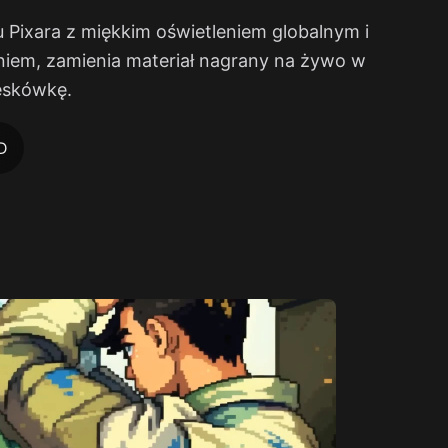
u Pixara z miękkim oświetleniem globalnym i
niem, zamienia materiał nagrany na żywo w
eskówkę.
D