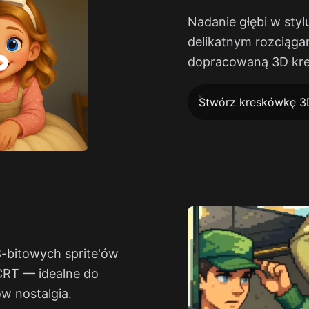
Nadanie głębi w styl
delikatnym rozciąga
dopracowaną 3D kr
Stwórz kreskówkę 3
8-bitowych sprite'ów
 CRT — idealne do
w nostalgia.