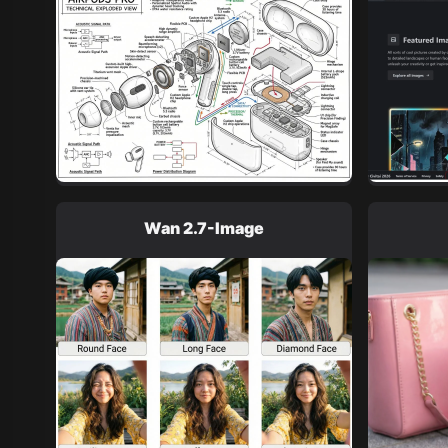
Wan 2.1
Kling O1
Wan 2.2
Longcat 
Vidu Q1
Hunyuan Video
Midjourney Video
Veo 3
Kling 2.5
Kling 2.6
Wan 2.5
Pixverse
Sora 2
Wan 2.7-Image
Grok Imagine
Wan AI