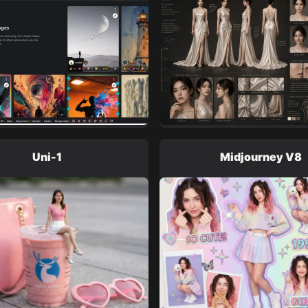
 Image
Vedi di più
Image
Uni-1
Midjourney V8