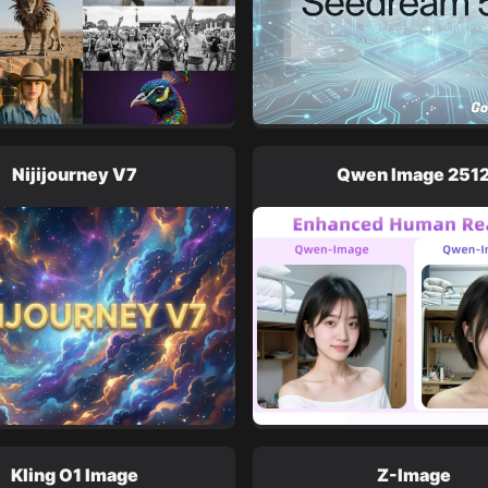
Nijijourney V7
Qwen Image 251
Kling O1 Image
Z-Image