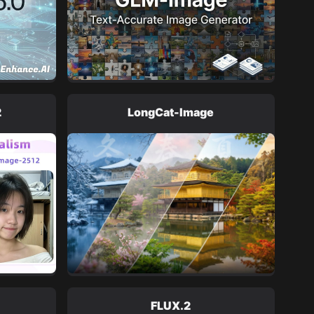
2
LongCat-Image
FLUX.2