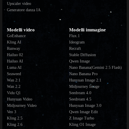
Upscaler video
Generatore danza IA
Modelli video
Modelli immagine
GoEnhance
Flux.1
Kling AI
Ideogram
Runway
Recraft
Hailuo 02
Stable Diffusion
Hailuo AI
Qwen Image
Luma AI
Nano Banana(Gemini 2.5 Flash)
Seaweed
Nano Banana Pro
Wan 2.1
Hunyuan Image 2.1
Wan 2.2
Midjourney Image
Vidu Q1
Seedream 4.0
Hunyuan Video
Seedream 4.5
Midjourney Video
Hunyuan Image 3.0
Veo 3
Qwen Image Edit
Kling 2.5
Z Image Turbo
Kling 2.6
Kling O1 Image