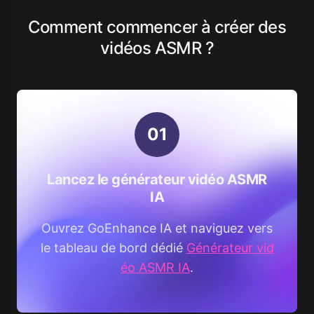
Comment commencer à créer des
vidéos ASMR ?
0
1
Lancez le générateur vidéo ASMR
IA
Ouvrez GoEnhance IA et naviguez vers
le tableau de bord dédié
Générateur vid
éo ASMR IA
.