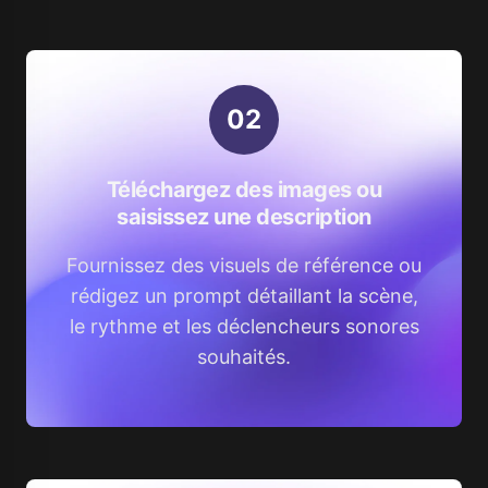
0
2
Téléchargez des images ou
saisissez une description
Fournissez des visuels de référence ou
rédigez un prompt détaillant la scène,
le rythme et les déclencheurs sonores
souhaités.