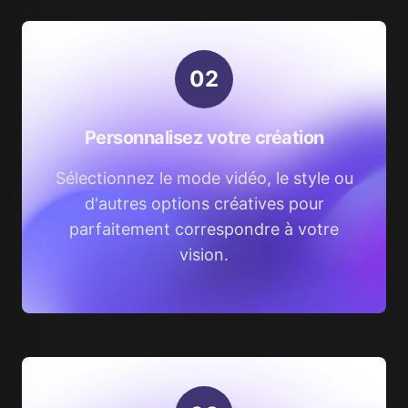
0
2
Personnalisez votre création
Sélectionnez le mode vidéo, le style ou
d'autres options créatives pour
parfaitement correspondre à votre
vision.