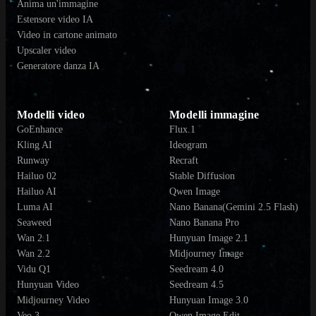
Anima un'immagine
Estensore video IA
Video in cartone animato
Upscaler video
Generatore danza IA
Modelli video
Modelli immagine
GoEnhance
Flux.1
Kling AI
Ideogram
Runway
Recraft
Hailuo 02
Stable Diffusion
Hailuo AI
Qwen Image
Luma AI
Nano Banana(Gemini 2.5 Flash)
Seaweed
Nano Banana Pro
Wan 2.1
Hunyuan Image 2.1
Wan 2.2
Midjourney Image
Vidu Q1
Seedream 4.0
Hunyuan Video
Seedream 4.5
Midjourney Video
Hunyuan Image 3.0
Veo 3
Qwen Image Edit