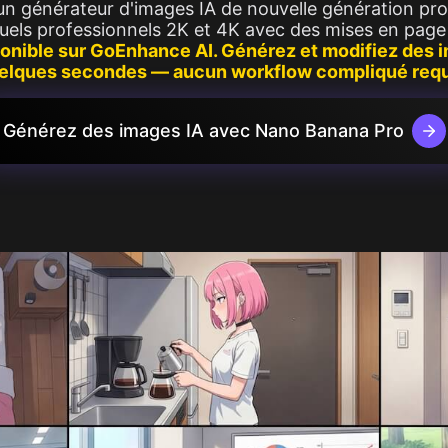
n générateur d'images IA de nouvelle génération pro
 Image
Vedi di più
suels professionnels 2K et 4K avec des mises en page 
Image
onible sur GoEnhance AI. Générez et modifiez des i
elques secondes — aucun workflow compliqué requ
Générez des images IA avec Nano Banana Pro