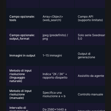
Campo opzionale:
Array<Object>
Campo API
tools
(web_search)
(supporto limitato)
Campo opzionale:
jpeg (predefinito) /
Solo serie Seedream
output_format
png
5.0
Output di
Immagini in output
1–15 immagini
generazione
Metodo di input
risoluzione
Indica “2K / 3K” +
Assistito da agente
(linguaggio
rapporto d’aspetto
naturale)
Metodo di input
Specifica una
risoluzione
Controllo manuale
risoluzione a × b
(manuale)
Intervallo di
Da 2560×1440 a