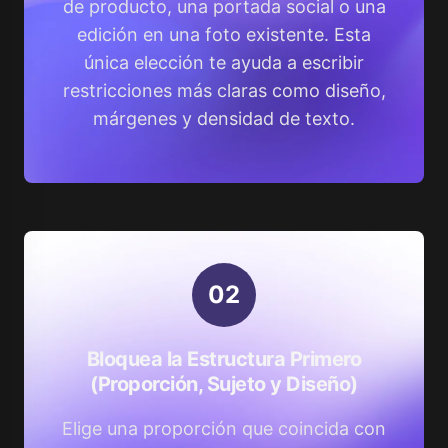
de producto, una portada social o una
edición en una foto existente. Esta
única elección te ayuda a escribir
restricciones más claras como diseño,
márgenes y densidad de texto.
0
2
Bloquea la Estructura Primero
(Proporción, Sujeto y Diseño)
Elige una proporción que coincida con