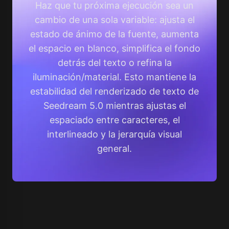
Haz que tu próxima ejecución sea un
cambio de una sola variable: ajusta el
estado de ánimo de la fuente, aumenta
el espacio en blanco, simplifica el fondo
detrás del texto o refina la
iluminación/material. Esto mantiene la
estabilidad del renderizado de texto de
Seedream 5.0 mientras ajustas el
espaciado entre caracteres, el
interlineado y la jerarquía visual
general.