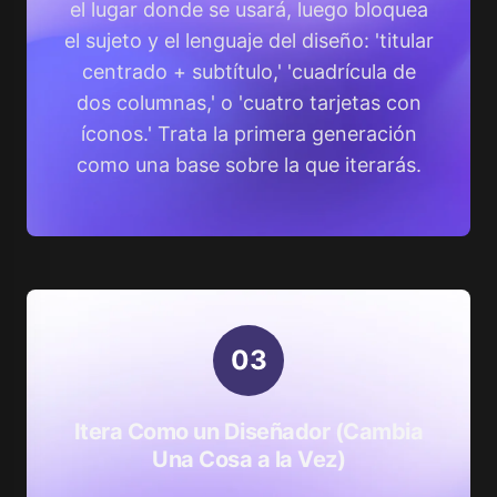
el lugar donde se usará, luego bloquea
el sujeto y el lenguaje del diseño: 'titular
centrado + subtítulo,' 'cuadrícula de
dos columnas,' o 'cuatro tarjetas con
íconos.' Trata la primera generación
como una base sobre la que iterarás.
0
3
Itera Como un Diseñador (Cambia
Una Cosa a la Vez)