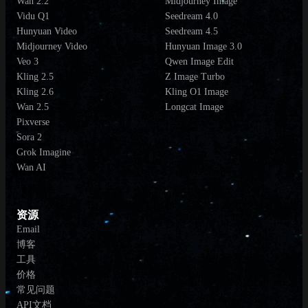
Wan 2.2
Midjourney Image
Vidu Q1
Seedream 4.0
Hunyuan Video
Seedream 4.5
Midjourney Video
Hunyuan Image 3.0
Veo 3
Qwen Image Edit
Kling 2.5
Z Image Turbo
Kling 2.6
Kling O1 Image
Wan 2.5
Longcat Image
Pixverse
Sora 2
Grok Imagine
Wan AI
资源
Email
博客
工具
价格
常见问题
API文档