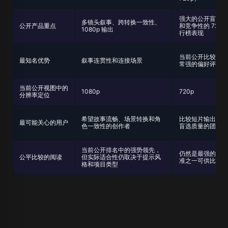
强大的公开盲选表
多镜头叙事、跨转换一致性、
公开产品重点
和竞争性的 720p
1080p 输出
行榜表现
当前公开比较中的
最知名优势
叙事连贯性和连接场景
常强的偏好评分
当前公开视图中的
1080p
720p
分辨率定位
希望故事流畅、场景转换和角
比较短片输出中顶
最可能关心的用户
色一致性的创作者
盲选质量的团队
当前公开排名中的强势领先，
仍然是最强的公开
公平比较的阅读
但实际适合性仍取决于提示风
准之一可供比较
格和项目类型