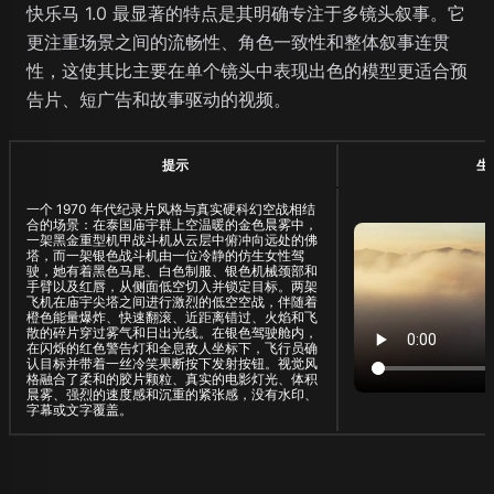
快乐马 1.0 最显著的特点是其明确专注于多镜头叙事。它
更注重场景之间的流畅性、角色一致性和整体叙事连贯
性，这使其比主要在单个镜头中表现出色的模型更适合预
告片、短广告和故事驱动的视频。
提示
生
一个 1970 年代纪录片风格与真实硬科幻空战相结
合的场景：在泰国庙宇群上空温暖的金色晨雾中，
一架黑金重型机甲战斗机从云层中俯冲向远处的佛
塔，而一架银色战斗机由一位冷静的仿生女性驾
驶，她有着黑色马尾、白色制服、银色机械颈部和
手臂以及红唇，从侧面低空切入并锁定目标。两架
飞机在庙宇尖塔之间进行激烈的低空空战，伴随着
橙色能量爆炸、快速翻滚、近距离错过、火焰和飞
散的碎片穿过雾气和日出光线。在银色驾驶舱内，
在闪烁的红色警告灯和全息敌人坐标下，飞行员确
认目标并带着一丝冷笑果断按下发射按钮。视觉风
格融合了柔和的胶片颗粒、真实的电影灯光、体积
晨雾、强烈的速度感和沉重的紧张感，没有水印、
字幕或文字覆盖。