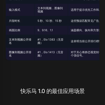
文本到视频，图像到
输入模式
适用于提示优先工作和从现
视频
片段时长
5 秒、10 秒、15 秒
这些预设匹配常见广告片段
画面比例
9、9.16、1.1
涵盖横向、纵向和方形交付
文本到视频公开排
#1，Elo 1383（无音
这表明当前公开排行榜快照
名
频）
图像到视频公开排
#1，Elo 1413（无音
对于关心将静态视觉转化为
名
频）
个强信号。
快乐马 1.0 的最佳应用场景