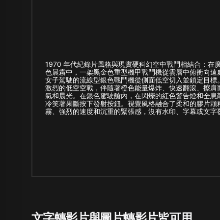
1970 年代紀錄片風格與現實硬科幻空中戰鬥相結合：
色晨霧中，一架黑金色重型機甲戰鬥機從雲層中俯衝向遠
女子駕駛的流線型銀色戰鬥機從側面低空切入並鎖定目標
激烈的低空空戰，伴隨著橙色能量爆炸、快速翻滾、擦肩
氣和晨光。在銀色駕駛艙內，在閃爍的紅色警告燈和全息
冷笑著果斷按下發射按鈕。視覺風格融合了柔和的膠片顆
霧、強烈的速度和沉重的緊張感，沒有水印、字幕或文字
文字轉影片與圖片轉影片皆可用