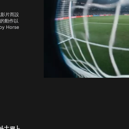
urbo
AI卡通生成器
mage
AI公仔生成器
mage
完成影片而設
看更多
的動作以
 Horse