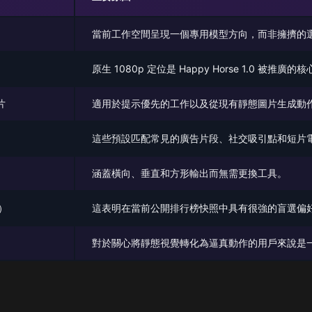
當前工作空間呈現一個專用模型方向，而非擁擠的
原生 1080p 定位是 Happy Horse 1.0 被推廣
片
適用於提示優先的工作以及從現有靜態圖片生成動
這些預設匹配常見的廣告片段、社交吸引點和短片
涵蓋橫向、垂直和方形輸出而無需更換工具。
訊）
這表明在當前公開排行榜快照中具有很強的盲選偏
）
對於關心將靜態視覺轉化為逼真動作的用戶來說是