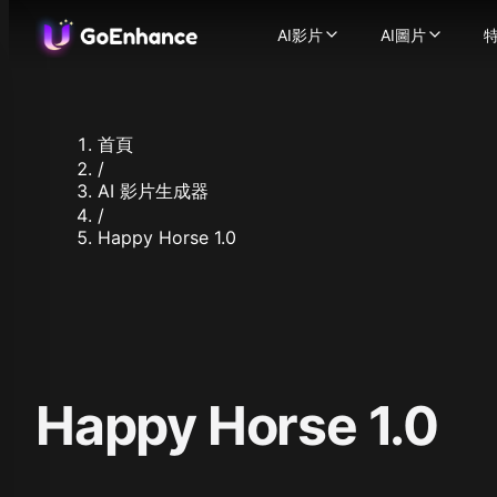
AI影片
AI圖片
AI影片
AI圖片
特
圖生影片
-
將靜態圖片轉
AI圖片生成
影
文生影片
-
幾秒內將文字
圖片轉圖片
影片轉影片
-
圖片換臉
將你的影片
-
首頁
AI影片生成器
圖片增強器
-
將文字或
/
一致性角色影片
支援的圖片模型
-
創建一
AI 影片生成器
AI 說話頭像
-
Flux.1
讓角色開
/
Ideogram
Happy Horse 1.0
影片換臉
-
使用我們的A
Recraft
AI ASMR 影片
-
一鍵生成
Stable Diff
唇形同步影片
-
輕鬆將任
Qwen Ima
人物動畫
-
只需一張圖片
查
Nano Banan
影片增強器
-
使用AI增
照
Nano Bana
支援的影片模型
Hunyuan Im
GoEnhance
Midjourne
Happy Horse 1.0
Kling AI
Seedream 
Runway
Seedream 
Hailuo 02
Hunyuan I
Hailuo AI
Qwen Imag
Luma AI