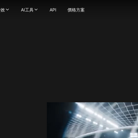
特效
AI工具
API
價格方案
效
AI工具
化為流暢自然的動態影片
器
片特效
-
使用強大的圖像生成技術將文字轉換成圖片
影片工具
提示轉化為精彩影片
-
AI接吻影片生成器
將圖片轉換為圖片
影片風格轉換
轉換成不同動漫風格的影片
無縫替換照片中的臉部
AI擁抱生成器
AI ASMR影片生成器
圖片轉換成影片，讓你的想像成真！
-
地球縮放AI特效
將你的圖片增強並放大至極致細節
AI舞蹈生成器
個一致性角色影片
AI擠壓特效
AI影片濾鏡
口說話 — 上傳人臉與音訊，讓您的創作栩栩如生。
AI熱舞生成器
AI肌肉影片生成器
I影片換臉工具更換影片中的任何臉部
AI比基尼生成器
圖片轉影片
沉浸式 ASMR 影片，畫面與音效完美結合
老照片動畫生成器
查看更多
usion
何影片轉換為無縫唇形同步
AI格鬥生成器
圖片工具
ge
即可創建人物動畫
看更多
圖片轉提示詞
a(Gemini 2.5 Flash)
強和提升影片品質
片特效
AI美女生成器
na Pro
吉卜力風AI生成器
AI標誌生成器
age 2.1
皮克斯風AI生成器
AI圖片混合器
y Image
AI嬰兒濾鏡
AI大頭貼生成器
4.0
AI史努比濾鏡
AI向量圖生成器
4.5
mage 3.0
AI禿頭濾鏡
查看更多
e Edit
AI懷孕特效