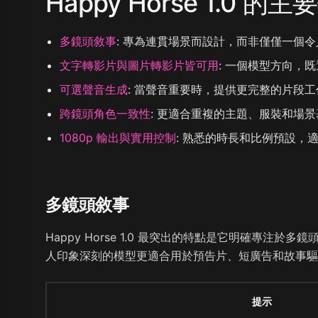
Happy Horse 1.0 的
多鏡頭敘事
:
專為連貫場景而設計，而非僅僅一個令
文字轉影片與圖片轉影片皆可用
:
一個模型方向，既
可選聲音生成
:
當聲音重要時，提供更完整的片段工
跨鏡頭角色一致性
:
更適合重複的主題、服裝和場景
1080p 輸出與實用控制
:
熟悉的時長和比例預設，
多鏡頭敘事
Happy Horse 1.0 最突出的特點是它明確
人印象深刻的模型更適合用於預告片、短廣告和故事驅
提示