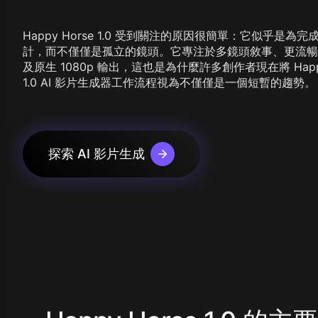
Z Image T
Seaweed
Kling O1 I
Wan 2.1
Longcat I
Happy Horse 1.0 受到關注的原因很簡單：它似乎是為
查
Wan 2.2
計，而不僅僅是孤立的鏡頭。它專注於多鏡頭敘事、更流暢
Vidu Q1
及原生 1080p 輸出，這也是為什麼許多創作者現在將 Happy
Hunyuan Video
1.0 AI 影片生成器工作流程視為不僅僅是一個短暫的趨勢。
Midjourney Video
Veo 3
Kling 2.5
Kling 2.6
Wan 2.5
探索 AI 影片生成
Pixverse
Sora 2
Grok Imagine
Wan AI