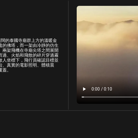
在廣闊的泰國寺廟群上方的溫暖金
處的佛塔，而一架由冷靜的仿生
。兩架飛機在寺廟尖塔之間展開
而過、火焰和飛散的碎片穿過霧
敵人坐標下，飛行員確認目標並
粒、真實的電影照明、體積晨
覆蓋。