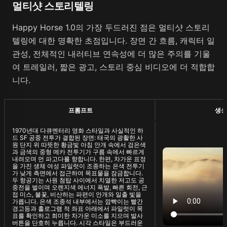
멀티샷 스토리텔링
Happy Horse 1.0의 가장 두드러진 점은 멀티샷 스토리
텔링에 대한 명확한 초점입니다. 장면 간 흐름, 캐릭터 일
관성, 전체적인 내러티브 연속성에 더 많은 주의를 기울
여 트레일러, 짧은 광고, 스토리 중심 비디오에 더 적합합
니다.
프롬프트
생성
1970년대 다큐멘터리 영화 스타일과 사실적인 하
드 SF 공중 전투가 결합된 장면: 태국의 광활한 사
원 단지 위 따뜻한 황금빛 아침 안개 속에서 검은색
과 금색의 중형 메카 전투기가 구름 속에서 빠르게
내려오며 먼 파고다를 향합니다. 한편, 차가운 표정
을 가진 생체 여성 파일럿이 조종하는 은색 전투기
가 낮게 측면에서 접근하여 목표물을 잠금합니다.
두 항공기는 사원 첨탑 사이에서 치열한 저고도 공
중전을 벌이며 오렌지색 에너지 폭발, 빠른 회전, 근
접 미스, 불꽃, 비산하는 파편이 안개와 일출 빛을
가릅니다. 은색 조종석 내부에서는 깜빡이는 빨간
경고등과 홀로그램 적 좌표 아래에서 파일럿이 목
표를 확인하고 희미한 차가운 미소를 지으며 발사
버튼을 단호히 누릅니다. 시각 스타일은 부드러운