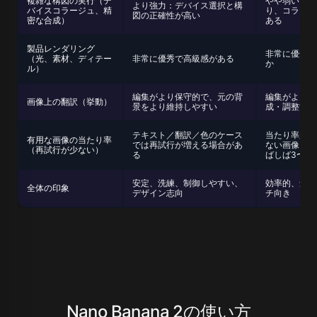
複雑な構図の実行（デ
やや弱い：デ
より強力：デバイス選択と構
バイスコラージュ、精
り、コラージ
図の正確性が高い
密な合成）
ある
製品レンダリング
非常に優秀；
（光、素材、ディテー
非常に優秀で高級感がある
か
ル）
編集がより保守的で、元の背
編集がより積
画像上の翻訳（挙動）
景をより維持しやすい
成・調整する
テキスト／翻訳／色のケース
当たり率が高
有用な画像の当たり率
では再試行が増える場合があ
ない画像を得
（再試行が少ない）
る
ばしば3〜4
安定、洗練、制御しやすい、
効率的、創造
全体の印象
デザイン志向
チ向き
Nano Banana 2の使い方