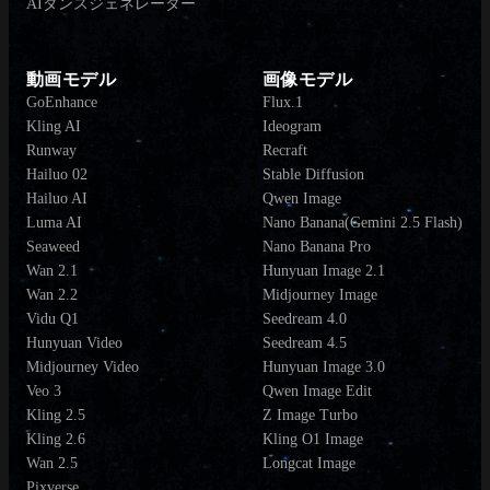
AIダンスジェネレーター
動画モデル
画像モデル
GoEnhance
Flux.1
Kling AI
Ideogram
Runway
Recraft
Hailuo 02
Stable Diffusion
Hailuo AI
Qwen Image
Luma AI
Nano Banana(Gemini 2.5 Flash)
Seaweed
Nano Banana Pro
Wan 2.1
Hunyuan Image 2.1
Wan 2.2
Midjourney Image
Vidu Q1
Seedream 4.0
Hunyuan Video
Seedream 4.5
Midjourney Video
Hunyuan Image 3.0
Veo 3
Qwen Image Edit
Kling 2.5
Z Image Turbo
Kling 2.6
Kling O1 Image
Wan 2.5
Longcat Image
Pixverse