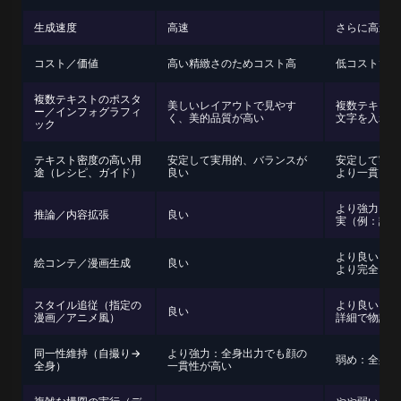
生成速度
高速
さらに高速（
コスト／価値
高い精緻さのためコスト高
低コストで、
複数テキストのポスタ
美しいレイアウトで見やす
複数テキスト
ー／インフォグラフィ
く、美的品質が高い
文字を入れら
ック
テキスト密度の高い用
安定して実用的、バランスが
安定して実用
途（レシピ、ガイド）
良い
より一貫して
より強力：場
推論／内容拡張
良い
実（例：詩の
より良い：パ
絵コンテ／漫画生成
良い
より完全、デ
スタイル追従（指定の
より良い：ス
良い
漫画／アニメ風）
詳細で物語性
同一性維持（自撮り→
より強力：全身出力でも顔の
弱め：全身だ
全身）
一貫性が高い