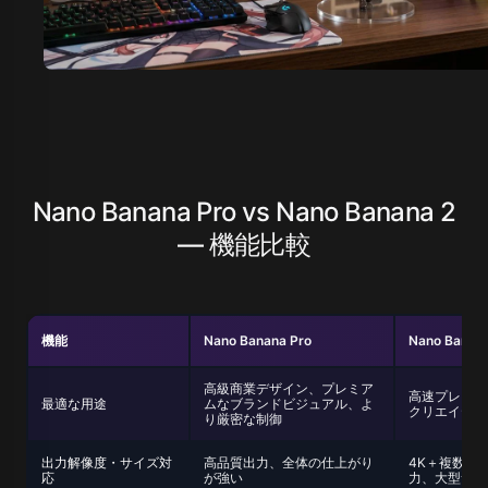
Nano Banana Pro vs Nano Banana 2
— 機能比較
機能
Nano Banana Pro
Nano Banana
高級商業デザイン、プレミア
高速プレビュ
最適な用途
ムなブランドビジュアル、よ
クリエイティ
り厳密な制御
出力解像度・サイズ対
高品質出力、全体の仕上がり
4K＋複数画
応
が強い
力、大型サイ