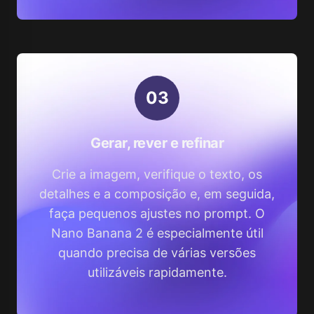
0
3
Gerar, rever e refinar
Crie a imagem, verifique o texto, os
detalhes e a composição e, em seguida,
faça pequenos ajustes no prompt. O
Nano Banana 2 é especialmente útil
quando precisa de várias versões
utilizáveis rapidamente.