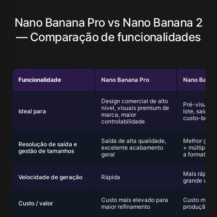
Nano Banana Pro vs Nano Banana 2
— Comparação de funcionalidades
Funcionalidade
Nano Banana Pro
Nano Banan
Design comercial de alto
Pré-visuali
nível, visuais premium de
Ideal para
lote, saída 
marca, maior
custo-benef
controlabilidade
Saída de alta qualidade,
Melhor gest
Resolução de saída e
excelente acabamento
+ múltiplos
gestão de tamanhos
geral
a formatos 
Mais rápida
Velocidade de geração
Rápida
grande volu
Custo mais elevado para
Custo mais b
Custo / valor
maior refinamento
produção e