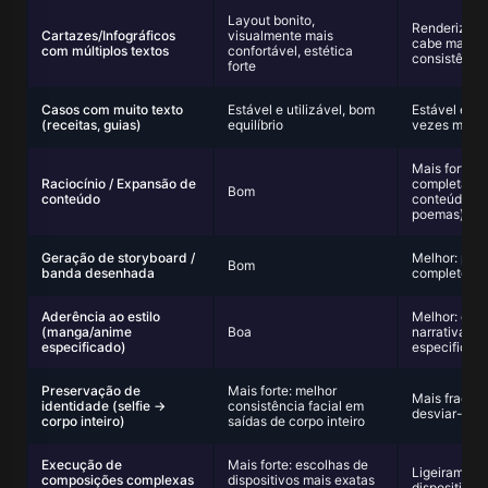
Layout bonito,
Renderização
Cartazes/Infográficos
visualmente mais
cabe mais t
com múltiplos textos
confortável, estética
consistênci
forte
Casos com muito texto
Estável e utilizável, bom
Estável e ut
(receitas, guias)
equilíbrio
vezes mais c
Mais forte: 
Raciocínio / Expansão de
completa e 
Bom
conteúdo
conteúdo (ex
poemas)
Geração de storyboard /
Melhor: pain
Bom
banda desenhada
completo, d
Aderência ao estilo
Melhor: cen
(manga/anime
Boa
narrativa ma
especificado)
especificad
Preservação de
Mais forte: melhor
Mais fraca: 
identidade (selfie →
consistência facial em
desviar-se m
corpo inteiro)
saídas de corpo inteiro
Execução de
Mais forte: escolhas de
Ligeiramente
composições complexas
dispositivos mais exatas
dispositivos