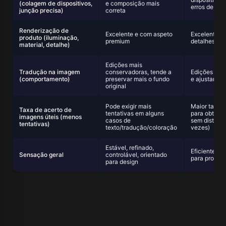
(colagem de dispositivos,
e composição mais
erros de co
junção precisa)
correta
Renderização de
Excelente e com aspeto
Excelente; 
produto (iluminação,
premium
detalhes ric
material, detalhe)
Edições mais
Tradução na imagem
conservadoras, tende a
Edições mai
(comportamento)
preservar mais o fundo
e ajustar o f
original
Pode exigir mais
Maior taxa d
Taxa de acerto de
tentativas em alguns
para obter i
imagens úteis (menos
casos de
sem distorç
tentativas)
texto/tradução/coloração
vezes)
Estável, refinado,
Eficiente, cr
Sensação geral
controlável, orientado
para produç
para design