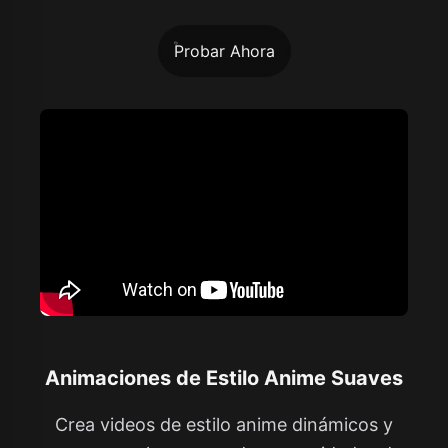
Probar Ahora
Animaciones de Estilo Anime Suaves
Crea videos de estilo anime dinámicos y