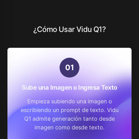
¿Cómo Usar Vidu Q1?
0
1
Sube una Imagen o Ingresa Texto
Empieza subiendo una imagen o
escribiendo un prompt de texto. Vidu
Q1 admite generación tanto desde
imagen como desde texto.