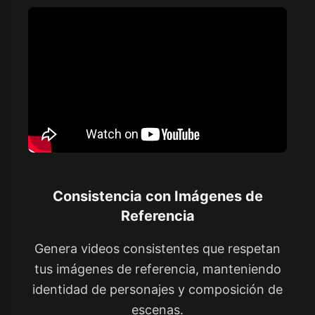
Consistencia con Imágenes de
Referencia
Genera videos consistentes que respetan
tus imágenes de referencia, manteniendo
identidad de personajes y composición de
escenas.