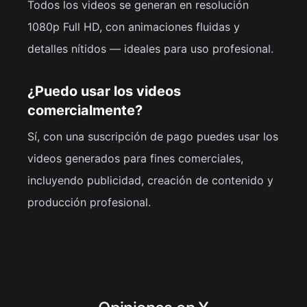
Todos los videos se generan en resolución
1080p Full HD, con animaciones fluidas y
detalles nítidos — ideales para uso profesional.
¿Puedo usar los videos
comercialmente?
Sí, con una suscripción de pago puedes usar los
videos generados para fines comerciales,
incluyendo publicidad, creación de contenido y
producción profesional.