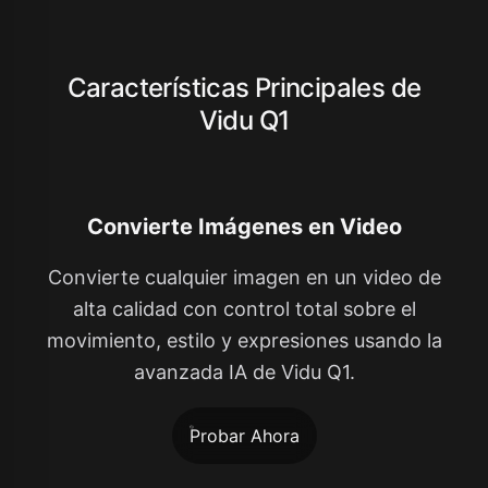
Características Principales de
Vidu Q1
Convierte Imágenes en Video
Convierte cualquier imagen en un video de
alta calidad con control total sobre el
movimiento, estilo y expresiones usando la
avanzada IA de Vidu Q1.
Probar Ahora