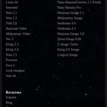
Luma AI
Nano Banana(Gemini 2.5 Flash)
Seaweed
Nano Banana Pro
Wan 2.1
Hunyuan Image 2.1
Wan 2.2
Midjourney Image
Vidu Q1
Seedream 4.0
Hunyuan Video
Seedream 4.5
Midjourney Video
Hunyuan Image 3.0
Veo 3
Qwen Image Edit
Kling 2.5
Z Image Turbo
Kling 2.6
Kling O1 Image
Wan 2.5
Longcat Image
Pixverse
Sora 2
Grok Imagine
Wan AI
Recursos
Soporte
Blog