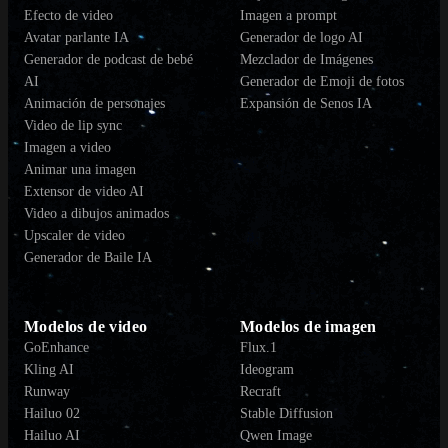
Efecto de video
Imagen a prompt
Avatar parlante IA
Generador de logo AI
Generador de podcast de bebé
Mezclador de Imágenes
AI
Generador de Emoji de fotos
Animación de personajes
Expansión de Senos IA
Video de lip sync
Imagen a video
Animar una imagen
Extensor de video AI
Video a dibujos animados
Upscaler de video
Generador de Baile IA
Modelos de video
Modelos de imagen
GoEnhance
Flux.1
Kling AI
Ideogram
Runway
Recraft
Hailuo 02
Stable Diffusion
Hailuo AI
Qwen Image