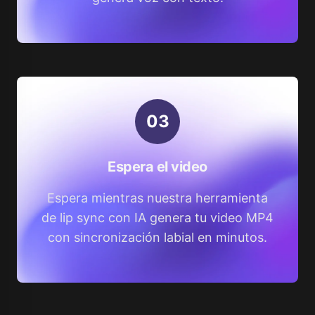
0
3
Espera el video
Espera mientras nuestra herramienta
de lip sync con IA genera tu video MP4
con sincronización labial en minutos.