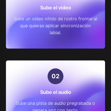
Sube el video
Sube un video nítido de rostro frontal al
que quieras aplicar sincronización
labial.
0
2
Sube el audio
Sube una pista de audio pregrabada o
genera voz con texto.