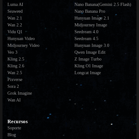
Luma AI
Nano Banana(Gemini 2.5 Flash)
Seaweed
Nano Banana Pro
Wan 2.1
Hunyuan Image 2.1
Wan 2.2
Midjourney Image
Vidu Q1
Seedream 4.0
Hunyuan Video
Seedream 4.5
Midjourney Video
Hunyuan Image 3.0
Veo 3
Qwen Image Edit
Kling 2.5
Z Image Turbo
Kling 2.6
Kling O1 Image
Wan 2.5
Longcat Image
Pixverse
Sora 2
Grok Imagine
Wan AI
Recursos
Soporte
Blog