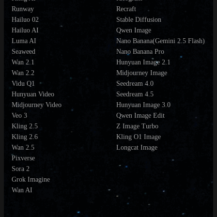
Runway
Recraft
Hailuo 02
Stable Diffusion
Hailuo AI
Qwen Image
Luma AI
Nano Banana(Gemini 2.5 Flash)
Seaweed
Nano Banana Pro
Wan 2.1
Hunyuan Image 2.1
Wan 2.2
Midjourney Image
Vidu Q1
Seedream 4.0
Hunyuan Video
Seedream 4.5
Midjourney Video
Hunyuan Image 3.0
Veo 3
Qwen Image Edit
Kling 2.5
Z Image Turbo
Kling 2.6
Kling O1 Image
Wan 2.5
Longcat Image
Pixverse
Sora 2
Grok Imagine
Wan AI