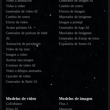
Video a animación
Generador de imagen AI
Video a video
Cambio de rostro
Generador de video AI
Efectos de Imagen
Cambio de rostro
Mejorador de imágenes
Efecto de video
Imagen a prompt
Avatar parlante IA
Generador de logo AI
Generador de podcast de bebé
Mezclador de Imágenes
AI
Generador de Emoji de fotos
Animación de personajes
Expansión de Senos IA
Video de lip sync
Imagen a video
Animar una imagen
Extensor de video AI
Video a dibujos animados
Upscaler de video
Generador de Baile IA
Modelos de video
Modelos de imagen
GoEnhance
Flux.1
Kling AI
Ideogram