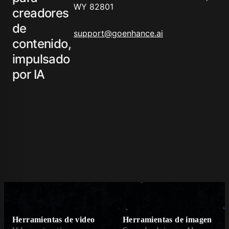
WY 82801
creadores
de
support@goenhance.ai
contenido,
impulsado
por IA
Herramientas de video
Herramientas de imagen