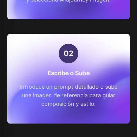
0
2
Escribe o Sube
Introduce un prompt detallado o sube
una imagen de referencia para guiar
composición y estilo.