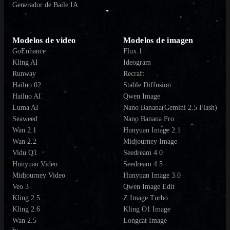
Generador de Baile IA
Modelos de video
Modelos de imagen
GoEnhance
Flux.1
Kling AI
Ideogram
Runway
Recraft
Hailuo 02
Stable Diffusion
Hailuo AI
Qwen Image
Luma AI
Nano Banana(Gemini 2.5 Flash)
Seaweed
Nano Banana Pro
Wan 2.1
Hunyuan Image 2.1
Wan 2.2
Midjourney Image
Vidu Q1
Seedream 4.0
Hunyuan Video
Seedream 4.5
Midjourney Video
Hunyuan Image 3.0
Veo 3
Qwen Image Edit
Kling 2.5
Z Image Turbo
Kling 2.6
Kling O1 Image
Wan 2.5
Longcat Image