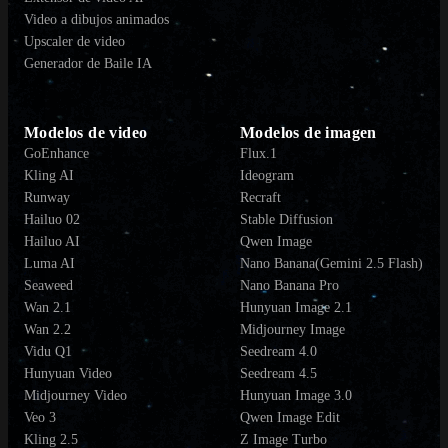
Video a dibujos animados
Upscaler de video
Generador de Baile IA
Modelos de video
Modelos de imagen
GoEnhance
Flux.1
Kling AI
Ideogram
Runway
Recraft
Hailuo 02
Stable Diffusion
Hailuo AI
Qwen Image
Luma AI
Nano Banana(Gemini 2.5 Flash)
Seaweed
Nano Banana Pro
Wan 2.1
Hunyuan Image 2.1
Wan 2.2
Midjourney Image
Vidu Q1
Seedream 4.0
Hunyuan Video
Seedream 4.5
Midjourney Video
Hunyuan Image 3.0
Veo 3
Qwen Image Edit
Kling 2.5
Z Image Turbo