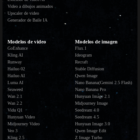
Video a dibujos animados
Upscaler de video
Generador de Baile IA
Modelos de video
Modelos de imagen
GoEnhance
Flux.1
Kling AI
Ideogram
Runway
Recraft
Hailuo 02
Stable Diffusion
Hailuo AI
Qwen Image
Luma AI
Nano Banana(Gemini 2.5 Flash)
Seaweed
Nano Banana Pro
Wan 2.1
Hunyuan Image 2.1
Wan 2.2
Midjourney Image
Vidu Q1
Seedream 4.0
Hunyuan Video
Seedream 4.5
Midjourney Video
Hunyuan Image 3.0
Veo 3
Qwen Image Edit
Kling 2.5
Z Image Turbo