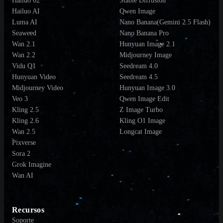
Hailuo 02
Stable Diffusion
Hailuo AI
Qwen Image
Luma AI
Nano Banana(Gemini 2.5 Flash)
Seaweed
Nano Banana Pro
Wan 2.1
Hunyuan Image 2.1
Wan 2.2
Midjourney Image
Vidu Q1
Seedream 4.0
Hunyuan Video
Seedream 4.5
Midjourney Video
Hunyuan Image 3.0
Veo 3
Qwen Image Edit
Kling 2.5
Z Image Turbo
Kling 2.6
Kling O1 Image
Wan 2.5
Longcat Image
Pixverse
Sora 2
Grok Imagine
Wan AI
Recursos
Soporte