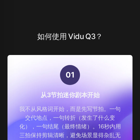
如何使用 Vidu Q3？
0
1
从3节拍迷你剧本开始
我不从风格词开始，而是先写节拍。一句
交代地点，一句转折（发生了什么变
化），一句结尾（最终情绪）。16秒内用
三拍保持剪辑清晰，避免场景显得杂乱无