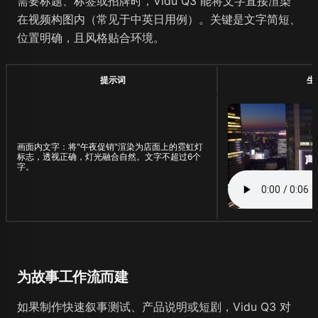
需要标题、标签或招牌时，Vidu Q3 能将文字直接渲染
在视频构图内（常见于中英日用例）。关键是文字简短、
位置明确，且风格贴合环境。
提示词
生
画面内文字：将"午夜促销"渲染为店面上的霓虹灯
标志，透视正确，灯光融合自然。文字不超过6个
字。
为故事工作流而建
如果制作快速叙事测试、产品说明或短剧，Vidu Q3 对