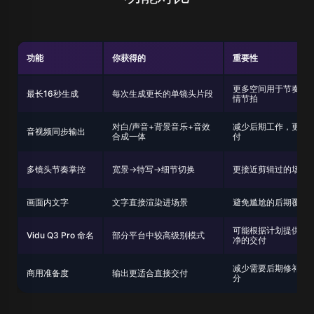
功能
你获得的
重要性
更多空间用于节奏和
最长16秒生成
每次生成更长的单镜头片段
情节拍
对白/声音+背景音乐+音效
减少后期工作，更快
音视频同步输出
合成一体
付
多镜头节奏掌控
宽景→特写→细节切换
更接近剪辑过的场景
画面内文字
文字直接渲染进场景
避免尴尬的后期覆盖
可能根据计划提供更
Vidu Q3 Pro 命名
部分平台中较高级别模式
净的交付
减少需要后期修补的
商用准备度
输出更适合直接交付
分