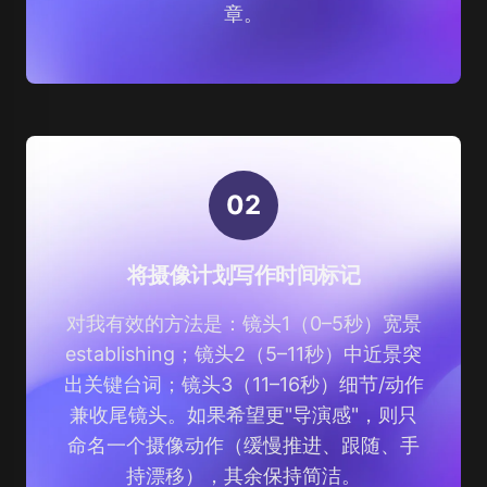
章。
0
2
将摄像计划写作时间标记
对我有效的方法是：镜头1（0–5秒）宽景
establishing；镜头2（5–11秒）中近景突
出关键台词；镜头3（11–16秒）细节/动作
兼收尾镜头。如果希望更"导演感"，则只
命名一个摄像动作（缓慢推进、跟随、手
持漂移），其余保持简洁。