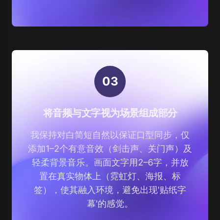
0
3
将音频与文字视为场景组成部分
我保持对白简短自然以保证口型同步，仅
添加1–2个有意音效（剑击声、关门声）及
轻柔背景音乐。画面文字用2–6字，并放
置在真实物体上（霓虹灯、海报、标
签），使其融入环境，避免出现'贴纸字
幕'的感觉。