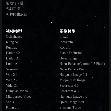
视频转卡通
视频高清
AI舞蹈生成器
视频模型
图像模型
GoEnhance
Flux.1
Kling AI
Ideogram
Runway
Recraft
Hailuo 02
Stable Diffusion
Hailuo AI
Qwen Image
Luma AI
Nano Banana(Gemini 2.5 Flash)
Seaweed
Nano Banana Pro
Wan 2.1
Hunyuan Image 2.1
Wan 2.2
Midjourney Image
Vidu Q1
Seedream 4.0
Hunyuan Video
Seedream 4.5
Midjourney Video
Hunyuan Image 3.0
Veo 3
Qwen Image Edit
Kling 2.5
Z Image Turbo