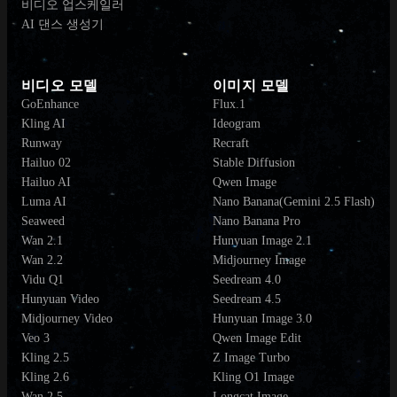
비디오 업스케일러
AI 댄스 생성기
비디오 모델
이미지 모델
GoEnhance
Flux.1
Kling AI
Ideogram
Runway
Recraft
Hailuo 02
Stable Diffusion
Hailuo AI
Qwen Image
Luma AI
Nano Banana(Gemini 2.5 Flash)
Seaweed
Nano Banana Pro
Wan 2.1
Hunyuan Image 2.1
Wan 2.2
Midjourney Image
Vidu Q1
Seedream 4.0
Hunyuan Video
Seedream 4.5
Midjourney Video
Hunyuan Image 3.0
Veo 3
Qwen Image Edit
Kling 2.5
Z Image Turbo
Kling 2.6
Kling O1 Image
Wan 2.5
Longcat Image