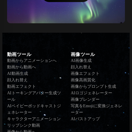
動画ツール
画像ツール
動画からアニメーションへ
AI画像生成
動画から動画へ
顔入れ替え
AI動画生成
画像エフェクト
顔入れ替え
画像高画質化
動画エフェクト
画像からプロンプト生成
AIトーキングアバター生成ツ
AIロゴジェネレーター
ール
画像ブレンダー
AIベイビーポッドキャストジ
写真をEmojiに変換ジェネレ
ェネレーター
ーター
キャラクターアニメーション
AIバストアップ
リップシンク動画
画像から動画へ