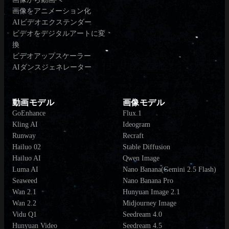
画像をアニメーション化
AIビデオエクステンダー
ビデオをデジタルアートに変
換
ビデオアップスケーラー
AIダンスジェネレーター
動画モデル
画像モデル
GoEnhance
Flux.1
Kling AI
Ideogram
Runway
Recraft
Hailuo 02
Stable Diffusion
Hailuo AI
Qwen Image
Luma AI
Nano Banana(Gemini 2.5 Flash)
Seaweed
Nano Banana Pro
Wan 2.1
Hunyuan Image 2.1
Wan 2.2
Midjourney Image
Vidu Q1
Seedream 4.0
Hunyuan Video
Seedream 4.5