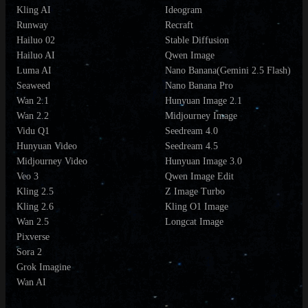
Kling AI
Ideogram
Runway
Recraft
Hailuo 02
Stable Diffusion
Hailuo AI
Qwen Image
Luma AI
Nano Banana(Gemini 2.5 Flash)
Seaweed
Nano Banana Pro
Wan 2.1
Hunyuan Image 2.1
Wan 2.2
Midjourney Image
Vidu Q1
Seedream 4.0
Hunyuan Video
Seedream 4.5
Midjourney Video
Hunyuan Image 3.0
Veo 3
Qwen Image Edit
Kling 2.5
Z Image Turbo
Kling 2.6
Kling O1 Image
Wan 2.5
Longcat Image
Pixverse
Sora 2
Grok Imagine
Wan AI