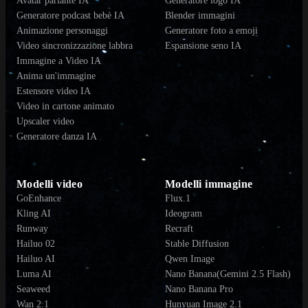
Avatar parlante IA
Generatore logo IA
Generatore podcast bebè IA
Blender immagini
Animazione personaggi
Generatore foto a emoji
Video sincronizzazione labbra
Espansione seno IA
Immagine a Video IA
Anima un'immagine
Estensore video IA
Video in cartone animato
Upscaler video
Generatore danza IA
Modelli video
Modelli immagine
GoEnhance
Flux.1
Kling AI
Ideogram
Runway
Recraft
Hailuo 02
Stable Diffusion
Hailuo AI
Qwen Image
Luma AI
Nano Banana(Gemini 2.5 Flash)
Seaweed
Nano Banana Pro
Wan 2.1
Hunyuan Image 2.1