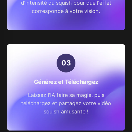
d'intensité du squish pour que l'effet
corresponde à votre vision.
0
3
Générez et Téléchargez
Laissez l'IA faire sa magie, puis
téléchargez et partagez votre vidéo
squish amusante !