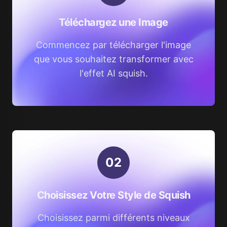
Téléchargez une Image
Commencez par télécharger l'image
que vous souhaitez transformer avec
l'effet AI squish.
0
2
Choisissez Votre Style de Squish
Choisissez parmi différents niveaux