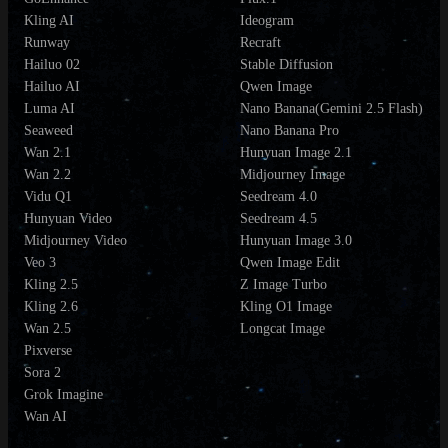
Kling AI
Ideogram
Runway
Recraft
Hailuo 02
Stable Diffusion
Hailuo AI
Qwen Image
Luma AI
Nano Banana(Gemini 2.5 Flash)
Seaweed
Nano Banana Pro
Wan 2.1
Hunyuan Image 2.1
Wan 2.2
Midjourney Image
Vidu Q1
Seedream 4.0
Hunyuan Video
Seedream 4.5
Midjourney Video
Hunyuan Image 3.0
Veo 3
Qwen Image Edit
Kling 2.5
Z Image Turbo
Kling 2.6
Kling O1 Image
Wan 2.5
Longcat Image
Pixverse
Sora 2
Grok Imagine
Wan AI