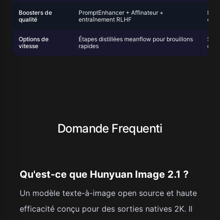
Boosters de
PromptEnhancer + Affinateur +
Post
qualité
entraînement RLHF
d'ou
Options de
Étapes distillées meanflow pour brouillons
Seul
vitesse
rapides
diff
Domande Frequenti
Qu'est-ce que Hunyuan Image 2.1 ?
Un modèle texte-à-image open source et haute
efficacité conçu pour des sorties natives 2K. Il