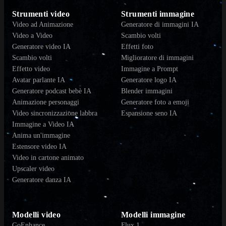
Strumenti video
Strumenti immagine
Video ad Animazione
Generatore di immagini IA
Video a Video
Scambio volti
Generatore video IA
Effetti foto
Scambio volti
Miglioratore di immagini
Effetto video
Immagine a Prompt
Avatar parlante IA
Generatore logo IA
Generatore podcast bebè IA
Blender immagini
Animazione personaggi
Generatore foto a emoji
Video sincronizzazione labbra
Espansione seno IA
Immagine a Video IA
Anima un'immagine
Estensore video IA
Video in cartone animato
Upscaler video
Generatore danza IA
Modelli video
Modelli immagine
GoEnhance
Flux.1