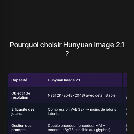
Pourquoi choisir Hunyuan Image 2.1
?
Capacité
Hunyuan Image 2.1
T2I 
Objectif de
Typi
Natif 2K (2048×2048) avec détail stable
résolution
inst
Efficacité des
Compression VAE 32× → moins de jetons
Comp
jetons
latents
cour
Gestion des
Double encodeur (encodeur MM +
Enco
prompts
encodeur ByT5 sensible aux glyphes)
limi