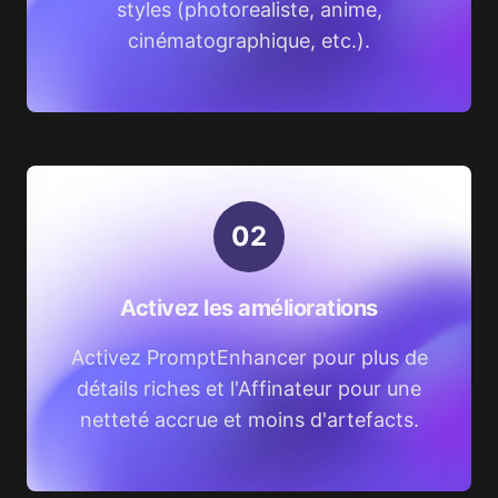
styles (photorealiste, anime,
cinématographique, etc.).
0
2
Activez les améliorations
Activez PromptEnhancer pour plus de
détails riches et l'Affinateur pour une
netteté accrue et moins d'artefacts.