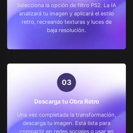
Selecciona la opción de filtro PS2. La IA
analizará tu imagen y aplicará el estilo
retro, recreando texturas y luces de
baja resolución.
0
3
Descarga tu Obra Retro
Una vez completada la transformación,
descarga tu imagen. Está lista para
compartir en redes sociales o usar en