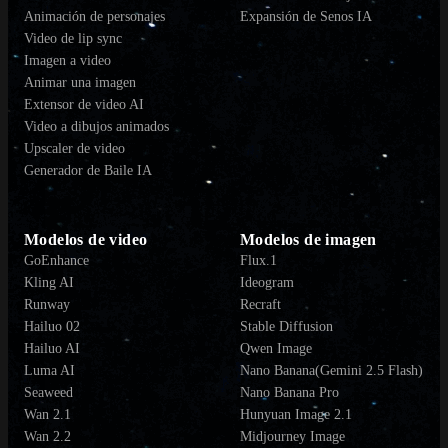
Animación de personajes
Expansión de Senos IA
Video de lip sync
Imagen a video
Animar una imagen
Extensor de video AI
Video a dibujos animados
Upscaler de video
Generador de Baile IA
Modelos de video
Modelos de imagen
GoEnhance
Flux.1
Kling AI
Ideogram
Runway
Recraft
Hailuo 02
Stable Diffusion
Hailuo AI
Qwen Image
Luma AI
Nano Banana(Gemini 2.5 Flash)
Seaweed
Nano Banana Pro
Wan 2.1
Hunyuan Image 2.1
Wan 2.2
Midjourney Image