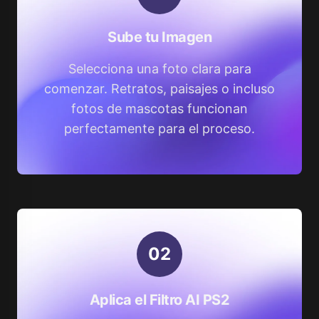
Sube tu Imagen
Selecciona una foto clara para
comenzar. Retratos, paisajes o incluso
fotos de mascotas funcionan
perfectamente para el proceso.
0
2
Aplica el Filtro AI PS2